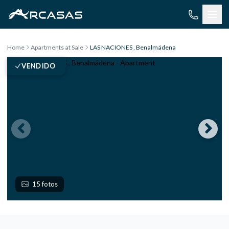
Skip to content
Home
Apartments at Sale
LAS NACIONES , Benalmádena
VENDIDO
15 fotos