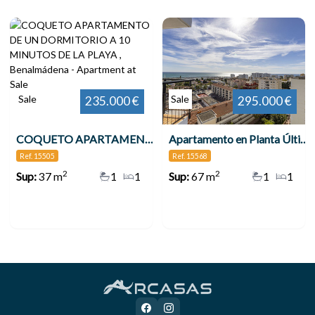
Sale
Sale
235.000 €
295.000 €
COQUETO APARTAMENTO DE UN DORMITORIO A 10 MINUTOS DE LA PLAYA , Benalmádena
Apartamento en Planta Última, Benalmadena Costa
Ref. 15505
Ref. 15568
2
2
Sup:
37 m
1
1
Sup:
67 m
1
1