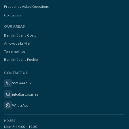
Frequently Asked Questions
Contact us
OUR AREAS
Benalmádena Costa
Arroyo de la Miel
Torremolinos
Benalmádena Pueblo
CONTACT US
952 444 639
info@arcasas.es
WhatsApp
HOURS
Mon-Fri: 9:00 – 19:30