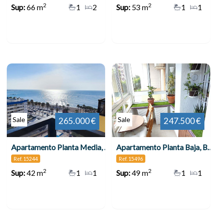
2
2
Sup:
66 m
1
2
Sup:
53 m
1
1
Sale
Sale
265.000 €
247.500 €
Apartamento Planta Media, Benalmadena Costa
Apartamento Planta Baja, Benalmadena
Ref. 15244
Ref. 15496
2
2
Sup:
42 m
1
1
Sup:
49 m
1
1