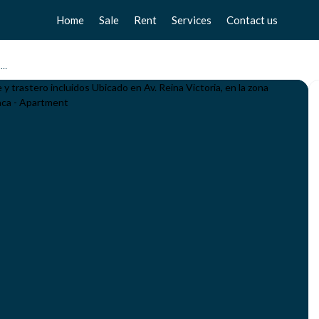
Home
Sale
Rent
Services
Contact us
Apartments
Apartments
Sell your home
🌅 Piso amplio con terraza y vistas al mar en Los Pacos – garaje y trastero incluidos Ubicado en Av. Reina Victoria, en la zona residencial de Los Pacos, en Fuengirola, este luminoso piso destaca
Chalets
Chalets
Free valuation
Townhouse
Townhouse
Home Staging
Studios
Studios
Locals
Locals
Business
Business
Plot
Plot