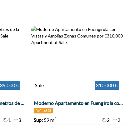
39.000 €
Sale
310.000 €
Fantástico piso situado a 100 metros de la playa en Fuengirola
Moderno Apartamento en Fuengirola con Vistas y Amplias Zonas Comunes por €310,000
Ref. 16858
2
1
3
Sup:
59 m
2
2