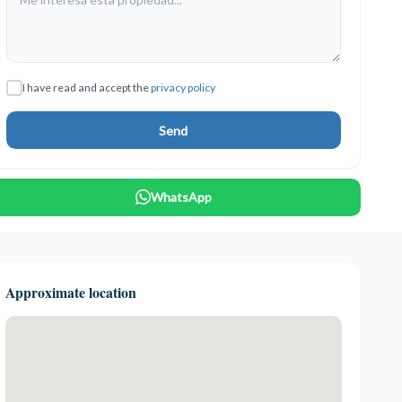
I have read and accept the
privacy policy
Send
WhatsApp
Approximate location