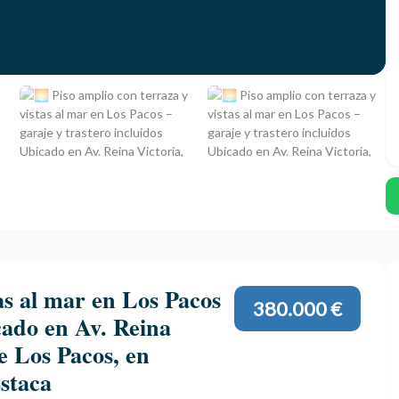
as al mar en Los Pacos
380.000 €
cado en Av. Reina
de Los Pacos, en
estaca