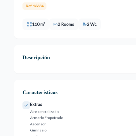
Ref. 16634
110 m²
2 Rooms
2 Wc
Descripción
Características
Extras
Aire centralizado
Armario Empotrado
Ascensor
Gimnasio