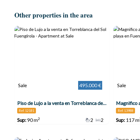
Other properties in the area
Sale
495.000 €
Sale
Piso de Lujo a la venta en Torreblanca del Sol Fuengirola
Ref. 12181
Ref. 13988
2
Sup:
90 m
2
2
Sup:
117 m