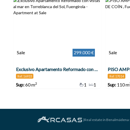
Sale
299.000 €
Sale
Exclusivo Apartamento Reformado con vistas al mar en Torreblanca del Sol, Fuengirola
Ref. 16933
Ref. 17014
2
Sup:
60 m
1
1
Sup:
110 m
|
Real estate in Benalmádena 