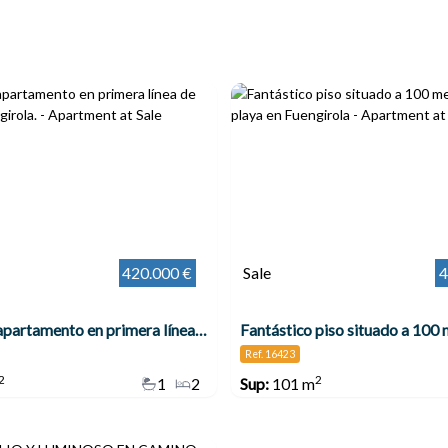
420.000 €
Sale
4
Magnifico apartamento en primera línea de playa en Fuengirola.
Ref. 16423
2
2
1
2
Sup:
101 m