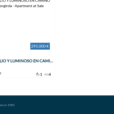
295.000 €
PISO AMPLIO Y LUMINOSO EN CAMINO DE COÍN , Fuengirola
2
1
4
since 1983