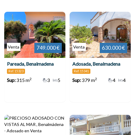
Venta
Venta
749.000 €
630.000 €
Pareada, Benalmadena
Adosada, Benalmadena
Ref. 15323
Ref. 15341
2
2
Sup:
315 m
3
5
Sup:
379 m
4
4