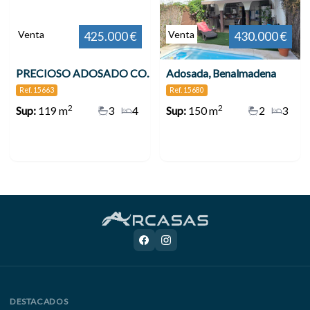
Venta
Venta
425.000 €
430.000 €
PRECIOSO ADOSADO CON VISTAS AL MAR , Benalmádena
Adosada, Benalmadena
Ref. 15663
Ref. 15680
2
2
Sup:
119 m
3
4
Sup:
150 m
2
3
DESTACADOS