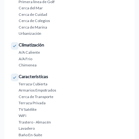
Primera línea de Golf
Cerca del Mar
Cerca de Cuidad
Cerca de Colegios
Cerca de Marina
Urbanización
Climatización
A/A Caliente
A/A Frio
Chimenea
Caracteristicas
Terraza Cubierta
Armarios Empotrados
Cerca de Transporte
Terraza Privada
TV Satélite
WiFi
Trastero - Almacén
Lavadero
Baño En-Suite