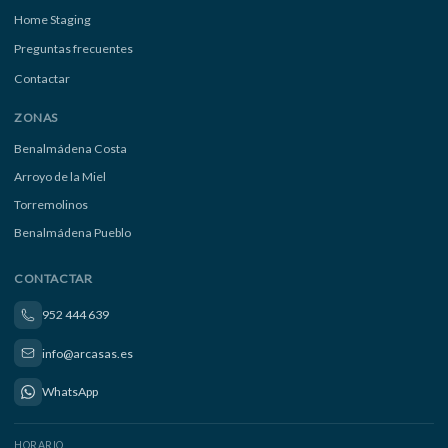
Home Staging
Preguntas frecuentes
Contactar
ZONAS
Benalmádena Costa
Arroyo de la Miel
Torremolinos
Benalmádena Pueblo
CONTACTAR
952 444 639
info@arcasas.es
WhatsApp
HORARIO