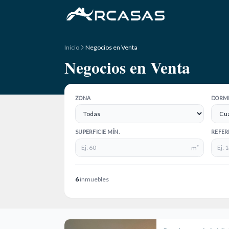
Saltar al contenido
Inicio
Negocios en Venta
Negocios en Venta
ZONA
DORMI
SUPERFICIE MÍN.
REFER
m²
6
inmuebles