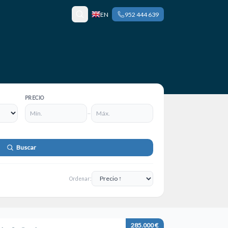
EN
952 444 639
PRECIO
–
Buscar
Ordenar:
285.000 €