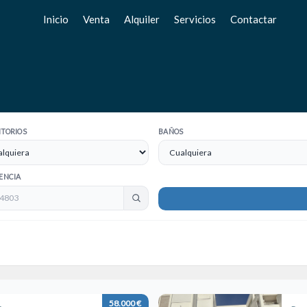
Inicio
Venta
Alquiler
Servicios
Contactar
Pisos
Pisos
Vende tu casa
Chalets
Chalets
Valoración gratuita
Adosados
Adosados
Home Staging
Estudios
Estudios
TORIOS
BAÑOS
Locales
Locales
Negocios
Negocios
ENCIA
Terrenos
Terrenos
58.000 €