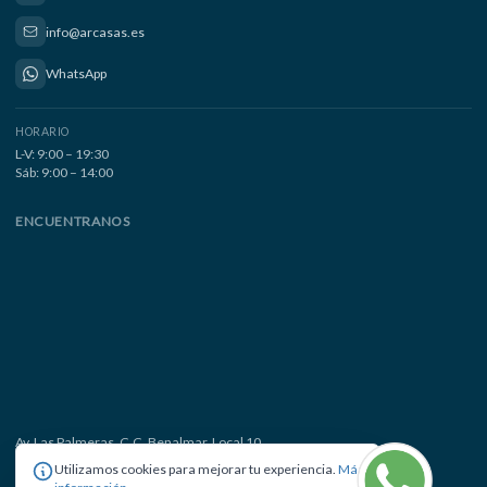
info@arcasas.es
WhatsApp
HORARIO
L-V: 9:00 – 19:30
Sáb: 9:00 – 14:00
ENCUENTRANOS
Av. Las Palmeras, C.C. Benalmar, Local 10
29630 Benalmádena Costa, Málaga
Utilizamos cookies para mejorar tu experiencia.
Más