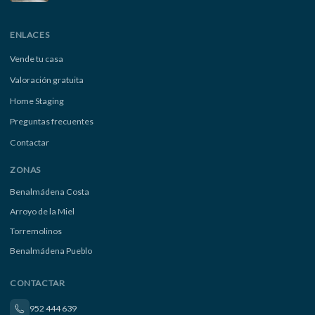
ENLACES
Vende tu casa
Valoración gratuita
Home Staging
Preguntas frecuentes
Contactar
ZONAS
Benalmádena Costa
Arroyo de la Miel
Torremolinos
Benalmádena Pueblo
CONTACTAR
952 444 639