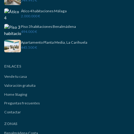
549.995 €
Ático 4 habitaciones Málaga
2.000.000 €
Piso 3 habitaciones Benalmádena
494.000 €
Apartamento Planta Media, La Carihuela
445.500 €
ENLACES
Vende tu casa
Valoración gratuita
Home Staging
Preguntas frecuentes
Contactar
ZONAS
Benalmádena Costa