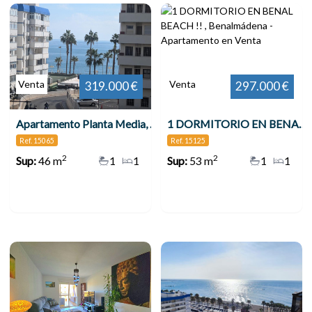
Venta
Venta
319.000 €
297.000 €
Apartamento Planta Media, Benalmadena Costa
1 DORMITORIO EN BENAL BEACH !! , Benalmádena
Ref. 15065
Ref. 15125
2
2
Sup:
46 m
1
1
Sup:
53 m
1
1