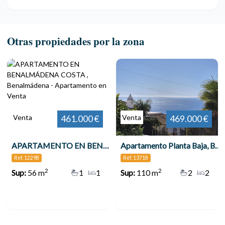
Otras propiedades por la zona
Venta
Venta
461.000 €
469.000 €
APARTAMENTO EN BENALMÁDENA COSTA , Benalmádena
Apartamento Planta Baja, Benalmadena
Ref. 12298
Ref. 13718
2
2
Sup:
56 m
1
1
Sup:
110 m
2
2