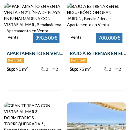
Venta
Venta
398.500 €
700.000 €
APARTAMENTO EN VENTA VENTA EN 2ª LÍNEA DE PLAYA EN BENALMÁDENA CON VISTAS AL MAR , Benalmádena
BAJO A ESTRENAR EN EL HIGUERÓN CON GRAN JARDÍN , Benalmádena
Ref. 14248
Ref. 14249
2
2
Sup:
90 m
2
2
Sup:
75 m
2
2