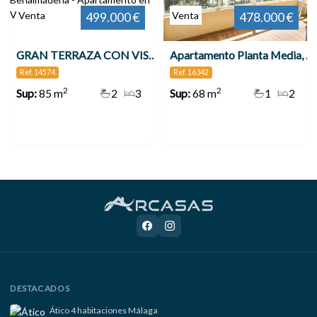
Venta
Venta
499.000 €
478.000 €
GRAN TERRAZA CON VISTAS AL MAR 3 DORMITORIOS TORREQUEBRADA!! , Benalmádena
Apartamento Planta Media, Benalmadena
Ref. 14574
Ref. 16342
2
2
Sup:
85 m
2
3
Sup:
68 m
1
2
DESTACADOS
Ático 4 habitaciones Málaga