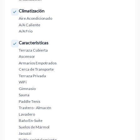
Climatización
Aire Acondicionado
A/A Caliente
A/A Frio
Caracteristicas
Terraza Cubierta
Ascensor
Armarios Empotrados
Cerca de Transporte
Terraza Privada
WiFi
Gimnasio
Sauna
Paddle Tenis
Trastero - Almacén
Lavadero
Baño En-Suite
Suelos de Mármol
Jacuzzi
Doble acristalamiento