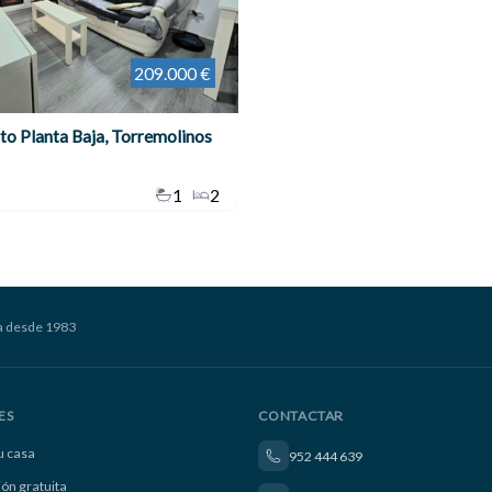
209.000 €
o Planta Baja, Torremolinos
1
2
a desde 1983
ES
CONTACTAR
u casa
952 444 639
ión gratuita