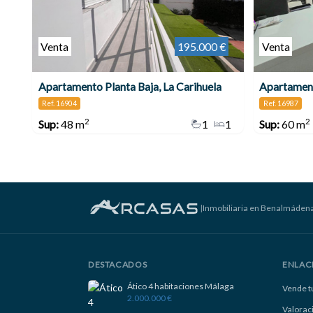
Venta
195.000 €
Venta
Apartamento Planta Baja, La Carihuela
Apartament
Ref. 16904
Ref. 16987
2
2
Sup:
48 m
1
1
Sup:
60 m
|
Inmobiliaria en Benalmáden
DESTACADOS
ENLAC
Ático 4 habitaciones Málaga
Vende t
2.000.000 €
Valorac