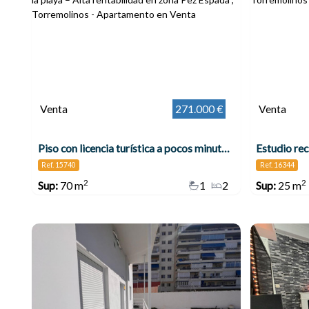
Venta
271.000 €
Venta
Piso con licencia turística a pocos minutos de la playa – Alta rentabilidad en zona Pez Espada , Torremolinos
Ref. 15740
Ref. 16344
2
2
Sup:
70 m
1
2
Sup:
25 m