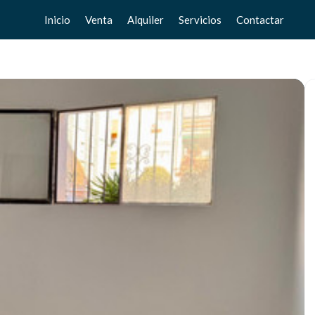
Inicio
Venta
Alquiler
Servicios
Contactar
Pisos
Pisos
Vende tu casa
Chalets
Chalets
Valoración gratuita
Adosados
Adosados
Home Staging
Estudios
Estudios
Locales
Locales
Negocios
Negocios
Terrenos
Terrenos