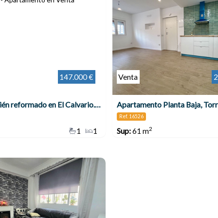
147.000 €
Venta
2
Estudio recién reformado en El Calvario. Torremolinos
Apartamento Planta Baja, Tor
Ref. 16526
2
1
1
Sup:
61 m