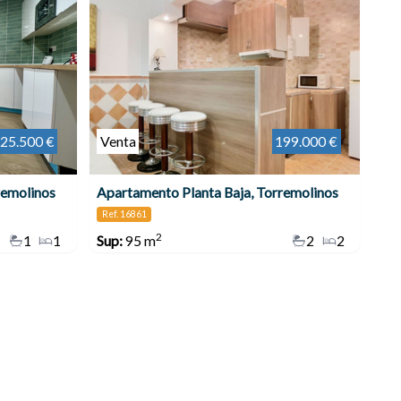
25.500 €
Venta
199.000 €
remolinos
Apartamento Planta Baja, Torremolinos
Ref. 16861
2
1
1
Sup:
95 m
2
2