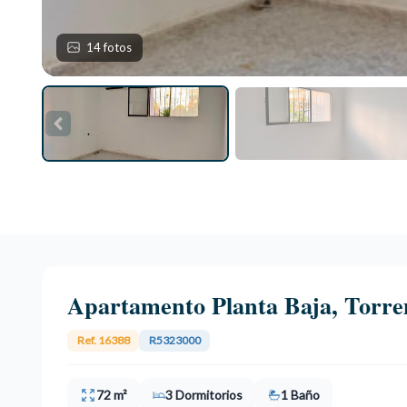
14 fotos
Apartamento Planta Baja, Torre
Ref. 16388
R5323000
72 m²
3 Dormitorios
1 Baño