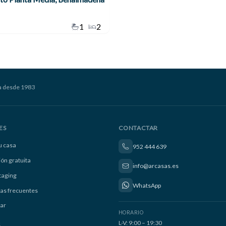
1
2
a desde 1983
ES
CONTACTAR
u casa
952 444 639
ión gratuita
info@arcasas.es
taging
WhatsApp
as frecuentes
ar
HORARIO
L-V: 9:00 – 19:30
S