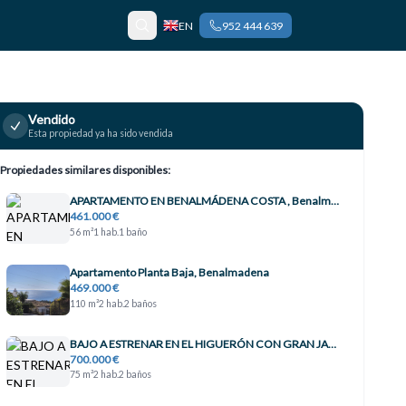
EN
952 444 639
Vendido
Esta propiedad ya ha sido vendida
Propiedades similares disponibles:
APARTAMENTO EN BENALMÁDENA COSTA , Benalmádena
461.000 €
56 m²
1 hab.
1 baño
Apartamento Planta Baja, Benalmadena
469.000 €
110 m²
2 hab.
2 baños
BAJO A ESTRENAR EN EL HIGUERÓN CON GRAN JARDÍN , Benalmádena
700.000 €
75 m²
2 hab.
2 baños