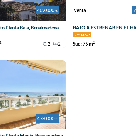
469.000 €
Venta
7
o Planta Baja, Benalmadena
Ref. 14249
2
2
2
2
Sup:
75 m
478.000 €
to Planta Media, Benalmadena