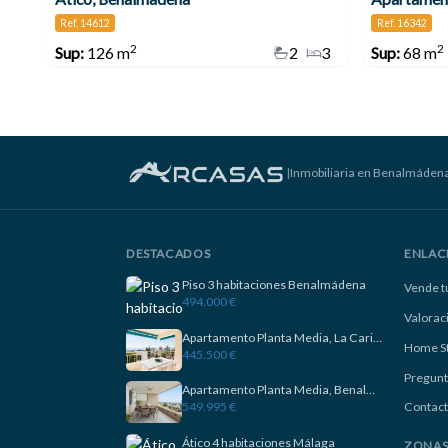
Ref. 14612
Ref. 16342
2
2
Sup:
126 m
2
3
Sup:
68 m
|
Inmobiliaria en Benalmáden
DESTACADOS
ENLAC
Piso 3 habitaciones Benalmádena
Vende t
494.000 €
Valorac
Apartamento Planta Media, La Carihuela
Home S
445.500 €
Pregunt
Apartamento Planta Media, Benalmadena
549.995 €
Contact
Ático 4 habitaciones Málaga
ZONA