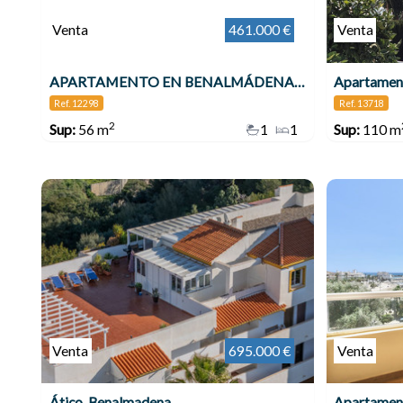
Venta
461.000 €
Venta
APARTAMENTO EN BENALMÁDENA COSTA , Benalmádena
Apartament
Ref. 12298
Ref. 13718
2
Sup:
56 m
1
1
Sup:
110 m
Venta
695.000 €
Venta
Ático, Benalmadena
Apartamen