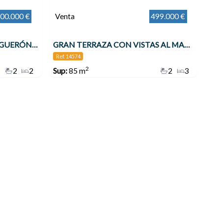
00.000 €
Venta
499.000 €
BAJO A ESTRENAR EN EL HIGUERÓN CON GRAN JARDÍN , Benalmádena
GRAN TERRAZA CON VISTAS AL MAR 3 DORMITORIOS TORREQUEBRADA!! , Benalmádena
Ref. 14574
2
2
2
Sup:
85 m
2
3