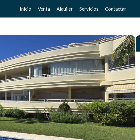
Inicio
Venta
Alquiler
Servicios
Contactar
Pisos
Pisos
Vende tu casa
Chalets
Chalets
Valoración gratuita
Adosados
Adosados
Home Staging
Estudios
Estudios
Locales
Locales
Negocios
Negocios
Terrenos
Terrenos