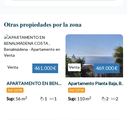
Otras propiedades por la zona
Venta
Venta
461.000 €
469.000 €
APARTAMENTO EN BENALMÁDENA COSTA , Benalmádena
Apartamento Planta Baja, Benalmadena
Ref. 12298
Ref. 13718
2
2
Sup:
56 m
1
1
Sup:
110 m
2
2