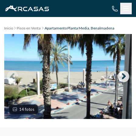
Saltar al contenido
Inicio
Pisos en Venta
Apartamento Planta Media, Benalmadena
14 fotos