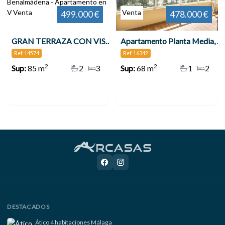
Venta
Venta
499.000 €
478.000 €
GRAN TERRAZA CON VISTAS AL MAR 3 DORMITORIOS TORREQUEBRADA!! , Benalmádena
Apartamento Planta Media, Benalmadena
Ref. 14574
Ref. 16342
2
2
Sup:
85 m
2
3
Sup:
68 m
1
2
DESTACADOS
Ático 4 habitaciones Málaga