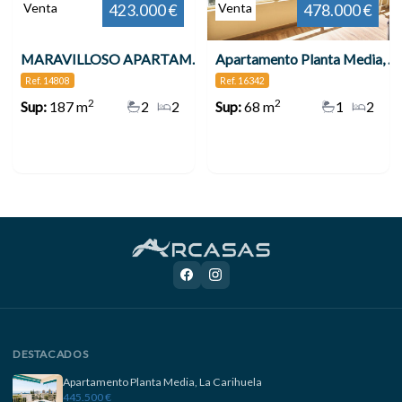
Venta
Venta
423.000 €
478.000 €
MARAVILLOSO APARTAMENTO EN LA COSTA DEL SOL , Benalmádena
Apartamento Planta Media, Benalmadena
Ref. 14808
Ref. 16342
2
2
Sup:
187 m
2
2
Sup:
68 m
1
2
DESTACADOS
Apartamento Planta Media, La Carihuela
445.500 €