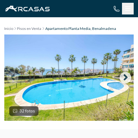
Saltar al contenido
Inicio
Pisos en Venta
Apartamento Planta Media, Benalmadena
32 fotos