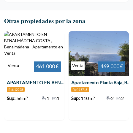
Otras propiedades por la zona
Venta
Venta
461.000 €
469.000 €
APARTAMENTO EN BENALMÁDENA COSTA , Benalmádena
Apartamento Planta Baja, Benalmadena
Ref. 12298
Ref. 13718
2
2
Sup:
56 m
1
1
Sup:
110 m
2
2