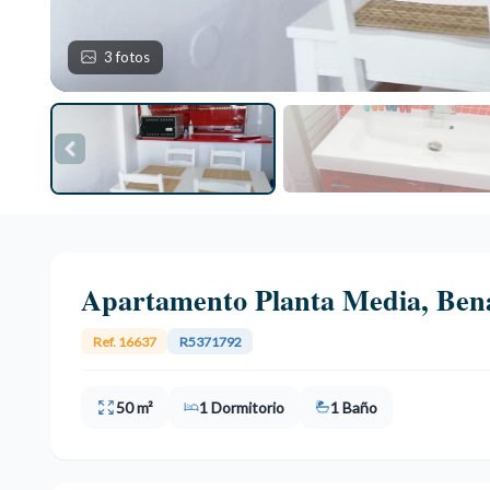
3 fotos
Apartamento Planta Media, Ben
Ref. 16637
R5371792
50 m²
1 Dormitorio
1 Baño