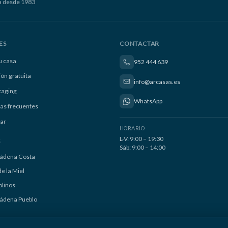
a desde 1983
ES
CONTACTAR
u casa
952 444 639
ión gratuita
info@arcasas.es
taging
WhatsApp
as frecuentes
ar
HORARIO
L-V: 9:00 – 19:30
S
Sáb: 9:00 – 14:00
ádena Costa
e la Miel
linos
ádena Pueblo