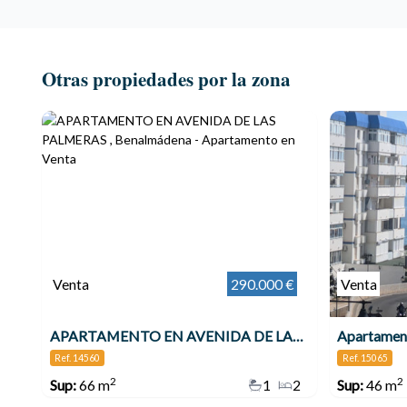
Otras propiedades por la zona
Venta
290.000 €
Venta
APARTAMENTO EN AVENIDA DE LAS PALMERAS , Benalmádena
Ref. 14560
Ref. 15065
2
2
Sup:
66 m
1
2
Sup:
46 m