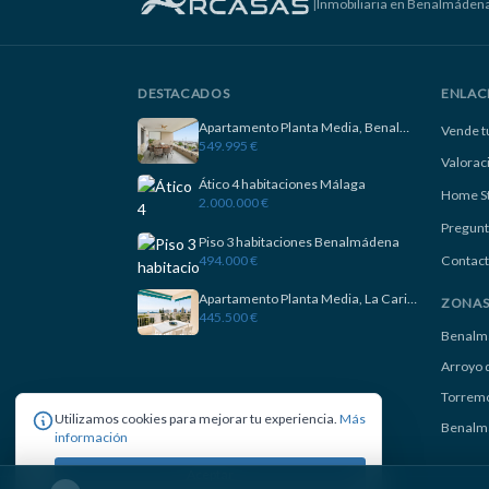
|
Inmobiliaria en Benalmáden
DESTACADOS
ENLAC
Apartamento Planta Media, Benalmadena
Vende t
549.995 €
Valorac
Ático 4 habitaciones Málaga
Home S
2.000.000 €
Pregunt
Piso 3 habitaciones Benalmádena
494.000 €
Contact
Apartamento Planta Media, La Carihuela
ZONA
445.500 €
Benalm
Arroyo d
Torremo
Utilizamos cookies para mejorar tu experiencia.
Más
Benalm
información
Aceptar