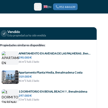
EN
952 444 639
Vendido
Esta propiedad ya ha sido vendida
Propiedades similares disponibles:
APARTAMENTO EN AVENIDA DE LAS PALMERAS , Benalmádena
290.000 €
66 m²
2 hab.
1 baño
Apartamento Planta Media, Benalmadena Costa
319.000 €
46 m²
1 hab.
1 baño
1 DORMITORIO EN BENAL BEACH !! , Benalmádena
297.000 €
53 m²
1 hab.
1 baño