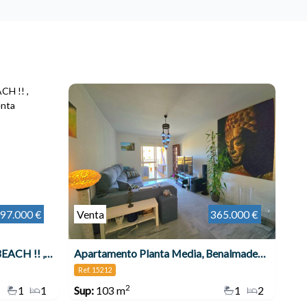
97.000 €
Venta
365.000 €
1 DORMITORIO EN BENAL BEACH !! , Benalmádena
Apartamento Planta Media, Benalmadena Costa
Ref. 15212
2
1
1
Sup:
103 m
1
2