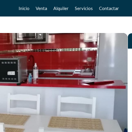
Inicio
Venta
Alquiler
Servicios
Contactar
Pisos
Pisos
Vende tu casa
Chalets
Chalets
Valoración gratuita
Adosados
Adosados
Home Staging
Estudios
Estudios
Locales
Locales
Negocios
Negocios
Terrenos
Terrenos