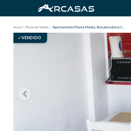
Saltar al contenido
Inicio
Pisos en Venta
Apartamento Planta Media, Benalmadena Costa
VENDIDO