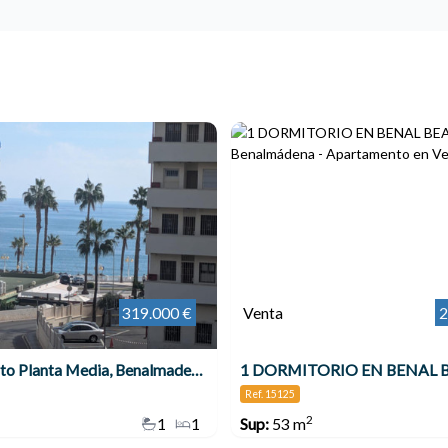
319.000 €
Venta
2
Apartamento Planta Media, Benalmadena Costa
Ref. 15125
2
1
1
Sup:
53 m