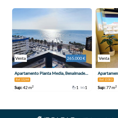
Venta
265.000 €
Venta
Apartamento Planta Media, Benalmadena Costa
Apartamen
Ref. 15244
Ref. 15303
2
2
Sup:
42 m
1
1
Sup:
77 m