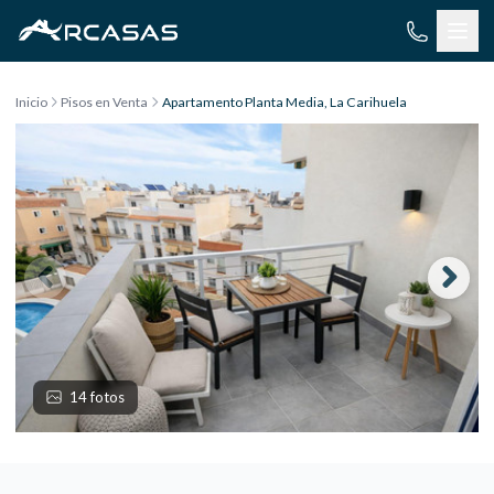
Saltar al contenido
Inicio
Pisos en Venta
Apartamento Planta Media, La Carihuela
14 fotos