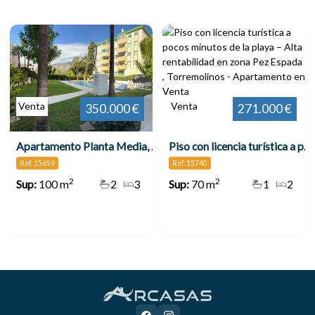
Venta
Venta
350.000 €
271.000 €
Apartamento Planta Media, Torremolinos Centro
Piso con licencia turística a pocos minutos de la playa – Alta rentabilidad en zona Pez Espada , Torremolinos
Ref. 15659
Ref. 15740
2
2
Sup:
100 m
2
3
Sup:
70 m
1
2