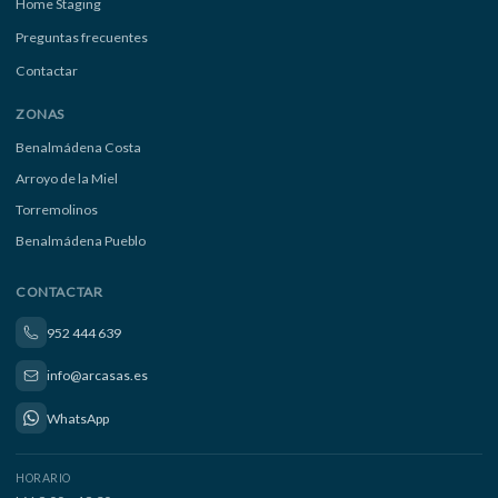
Home Staging
Preguntas frecuentes
Contactar
ZONAS
Benalmádena Costa
Arroyo de la Miel
Torremolinos
Benalmádena Pueblo
CONTACTAR
952 444 639
info@arcasas.es
WhatsApp
HORARIO