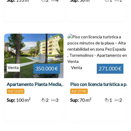
Venta
Venta
350.000 €
271.000 €
Apartamento Planta Media, Torremolinos Centro
Piso con licencia turística a pocos minutos de la playa – Alta rentabilidad en zona Pez Espada , Torremolinos
Ref. 15659
Ref. 15740
2
2
Sup:
100 m
2
3
Sup:
70 m
1
2