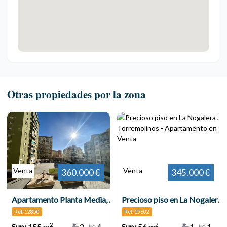
Otras propiedades por la zona
Venta
Venta
360.000 €
345.000 €
Apartamento Planta Media, Torremolinos Centro
Precioso piso en La Nogalera , Torremolinos
Ref. 12850
Ref. 15602
2
2
Sup:
155 m
2
4
Sup:
56 m
1
1