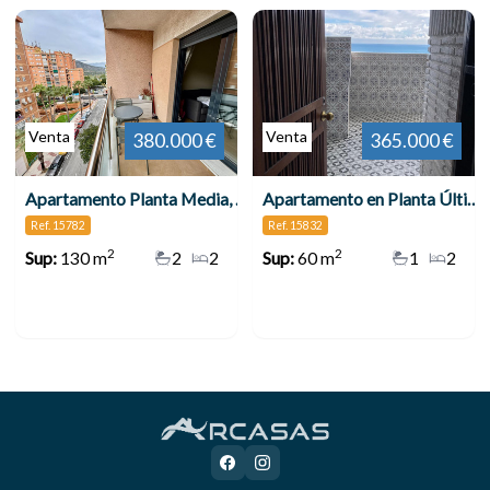
Venta
Venta
380.000 €
365.000 €
Apartamento Planta Media, Torremolinos Centro
Apartamento en Planta Última, Torremolinos Centro
Ref. 15782
Ref. 15832
2
2
Sup:
130 m
2
2
Sup:
60 m
1
2