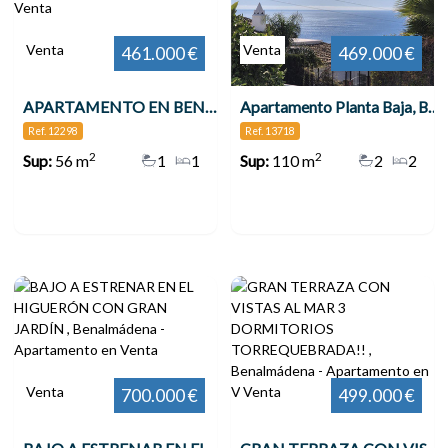
Venta
Venta
461.000 €
469.000 €
APARTAMENTO EN BENALMÁDENA COSTA , Benalmádena
Apartamento Planta Baja, Benalmadena
Ref. 12298
Ref. 13718
2
2
Sup:
56 m
1
1
Sup:
110 m
2
2
Venta
Venta
700.000 €
499.000 €