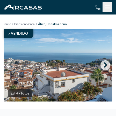
Saltar al contenido
Inicio
Pisos en Venta
Ático, Benalmadena
VENDIDO
47 fotos