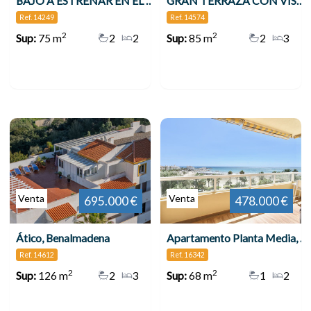
BAJO A ESTRENAR EN EL HIGUERÓN CON GRAN JARDÍN , Benalmádena
GRAN TERRAZA CON VISTAS AL MAR 3 DORMITORIOS TORREQUEBRADA!! , Benalmádena
Ref. 14249
Ref. 14574
2
2
Sup:
75 m
2
2
Sup:
85 m
2
3
Venta
Venta
695.000 €
478.000 €
Ático, Benalmadena
Apartamento Planta Media, Benalmadena
Ref. 14612
Ref. 16342
2
2
Sup:
126 m
2
3
Sup:
68 m
1
2