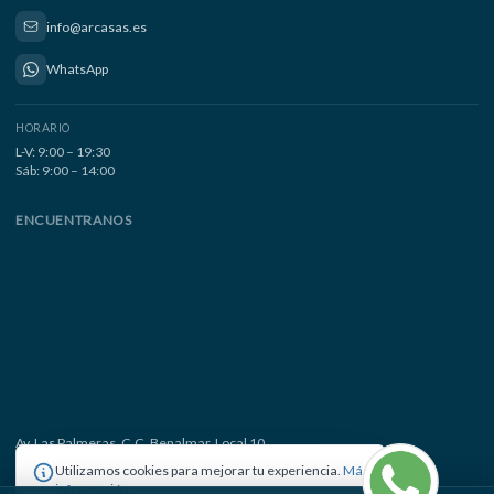
info@arcasas.es
WhatsApp
HORARIO
L-V: 9:00 – 19:30
Sáb: 9:00 – 14:00
ENCUENTRANOS
Av. Las Palmeras, C.C. Benalmar, Local 10
29630 Benalmádena Costa, Málaga
Utilizamos cookies para mejorar tu experiencia.
Más
información