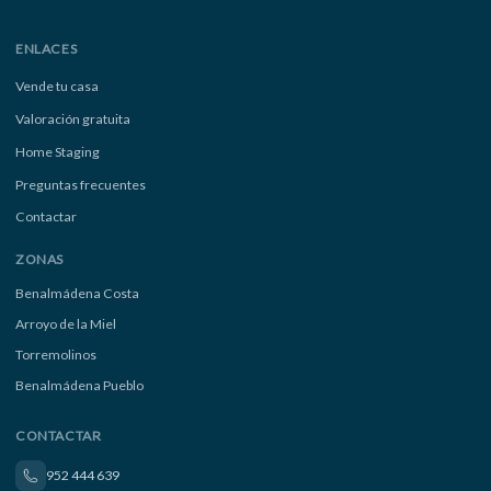
ENLACES
Vende tu casa
Valoración gratuita
Home Staging
Preguntas frecuentes
Contactar
ZONAS
Benalmádena Costa
Arroyo de la Miel
Torremolinos
Benalmádena Pueblo
CONTACTAR
952 444 639