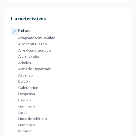
Características
Extras
Adaptado Minusvalido
Aire centralizado
Aire Acondicionado
Alarma robo
Árboles
Armario Empotrado
Ascensor
Balcón
Calefaccion
Despensa
Esquina
Gimnasio
Jardin
Línea de teléfono
Luminoso
Mirador