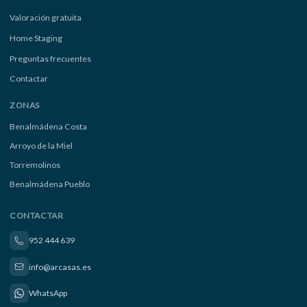
Valoración gratuita
Home Staging
Preguntas frecuentes
Contactar
ZONAS
Benalmádena Costa
Arroyo de la Miel
Torremolinos
Benalmádena Pueblo
CONTACTAR
952 444 639
info@arcasas.es
WhatsApp