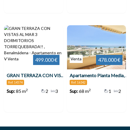
Venta
Venta
499.000 €
478.000 €
GRAN TERRAZA CON VISTAS AL MAR 3 DORMITORIOS TORREQUEBRADA!! , Benalmádena
Apartamento Planta Media, Benalmadena
Ref. 14574
Ref. 16342
2
2
Sup:
85 m
2
3
Sup:
68 m
1
2