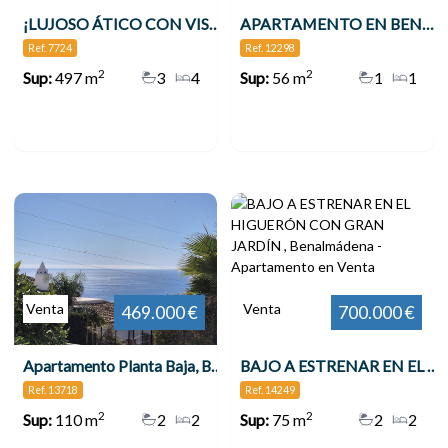
¡LUJOSO ÁTICO CON VISTAS PANORAMICAS EN TORREQUEBRADA!
APARTAMENTO EN BENALMÁDENA COSTA , Benalmádena
Ref. 7724
Ref. 12298
2
2
Sup:
497 m
3
4
Sup:
56 m
1
1
Venta
Venta
469.000 €
700.000 €
Apartamento Planta Baja, Benalmadena
BAJO A ESTRENAR EN EL HIGUERÓN CON GRAN JARDÍN , Benalmádena
Ref. 13718
Ref. 14249
2
2
Sup:
110 m
2
2
Sup:
75 m
2
2