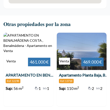
Otras propiedades por la zona
Venta
Venta
461.000 €
469.000 €
APARTAMENTO EN BENALMÁDENA COSTA , Benalmádena
Apartamento Planta Baja, Benalmadena
Ref. 12298
Ref. 13718
2
2
Sup:
56 m
1
1
Sup:
110 m
2
2