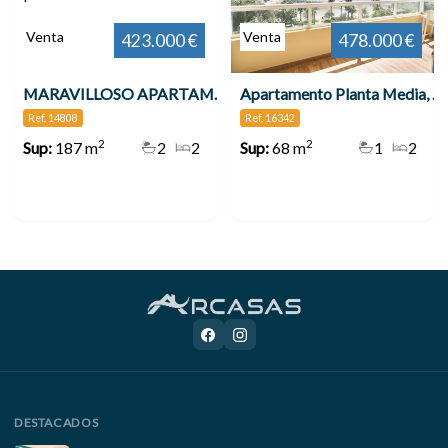
Venta
Venta
423.000 €
478.000 €
MARAVILLOSO APARTAMENTO EN LA COSTA DEL SOL , Benalmádena
Apartamento Planta Media, Benalmadena
Ref. 14808
Ref. 16342
2
2
Sup:
187 m
2
2
Sup:
68 m
1
2
DESTACADOS