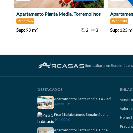
Apartamento Planta Media, Torremolinos
Apartament
Ref. 15266
Ref. 15283
2
Sup:
99 m
2
3
Sup:
123 m
|
Inmobiliaria en Benalmáden
DESTACADOS
ENLAC
Apartamento Planta Media, La Carihuela
Vende t
445.500 €
Valorac
Piso 3 habitaciones Benalmádena
Home S
494.000 €
Pregunt
Apartamento Planta Media, Benalmadena