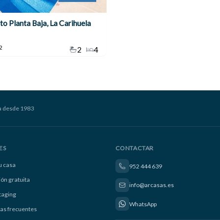
o Planta Baja, La Carihuela
2
2
4
a desde 1983
ES
CONTACTAR
u casa
952 444 639
ión gratuita
info@arcasas.es
taging
WhatsApp
as frecuentes