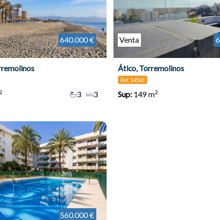
640.000 €
Venta
6
rremolinos
Ático, Torremolinos
Ref. 14561
2
2
3
3
Sup:
149 m
560.000 €