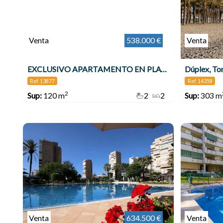
Venta
538.000 €
Venta
EXCLUSIVO APARTAMENTO EN PLAYAMAR , Torremolinos
Dúplex, To
Ref. 13877
Ref. 14358
2
Sup:
120 m
2
2
Sup:
303 m
Venta
634.500 €
Venta