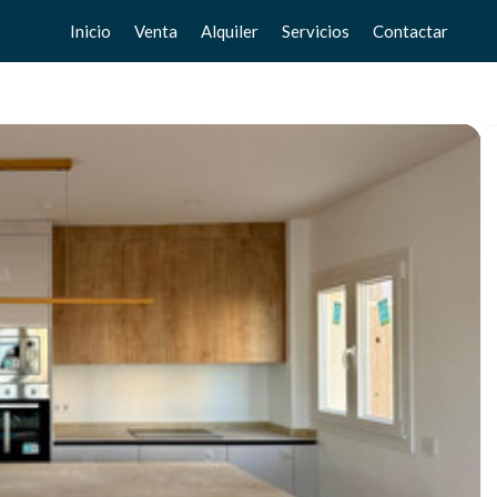
Inicio
Venta
Alquiler
Servicios
Contactar
Pisos
Pisos
Vende tu casa
Chalets
Chalets
Valoración gratuita
Adosados
Adosados
Home Staging
Estudios
Estudios
Locales
Locales
Negocios
Negocios
Terrenos
Terrenos