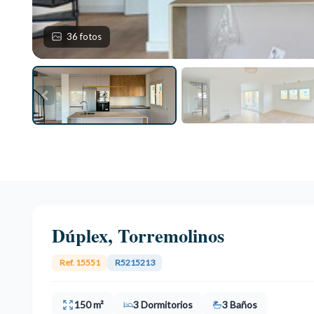
36 fotos
Dúplex, Torremolinos
Ref. 15551
R5215213
150 m²
3 Dormitorios
3 Baños