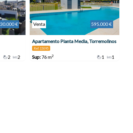
30.000 €
Venta
595.000 €
Apartamento Planta Media, Torremolinos
Ref. 15095
2
2
2
Sup:
76 m
1
1