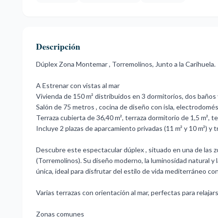
Descripción
Dúplex Zona Montemar , Torremolinos, Junto a la Carihuela.
A Estrenar con vistas al mar
Vivienda de 150 m² distribuidos en 3 dormitorios, dos baños 
Salón de 75 metros , cocina de diseño con isla, electrodomés
Terraza cubierta de 36,40 m², terraza dormitorio de 1,5 m², te
Incluye 2 plazas de aparcamiento privadas (11 m² y 10 m²) y t
Descubre este espectacular dúplex , situado en una de las 
(Torremolinos). Su diseño moderno, la luminosidad natural y 
única, ideal para disfrutar del estilo de vida mediterráneo con
Varias terrazas con orientación al mar, perfectas para relajar
Zonas comunes