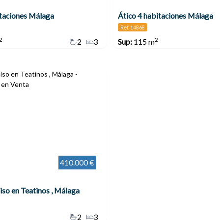
itaciones Málaga
Ático 4 habitaciones Málaga
Ref. 14868
2
2
2
3
Sup:
115 m
410.000 €
iso en Teatinos , Málaga
2
3