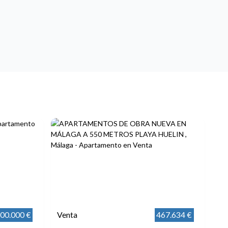
000.000 €
Venta
467.634 €