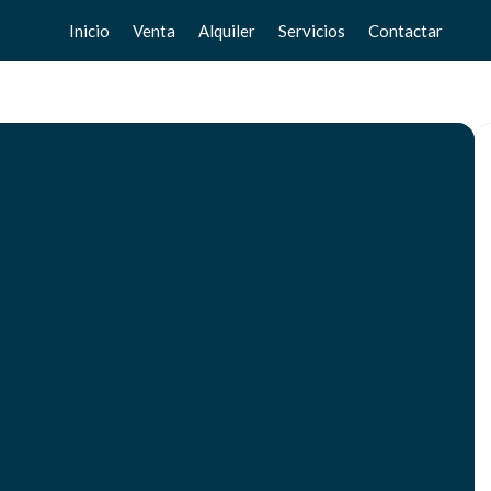
Inicio
Venta
Alquiler
Servicios
Contactar
Pisos
Pisos
Vende tu casa
Chalets
Chalets
Valoración gratuita
Adosados
Adosados
Home Staging
Estudios
Estudios
Locales
Locales
Negocios
Negocios
Terrenos
Terrenos