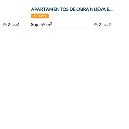
APARTAMENTOS DE OBRA NUEVA EN MÁLAGA A 550 METROS PLAYA HUELIN , Málaga
Ref. 14958
2
2
4
Sup:
55 m
2
2