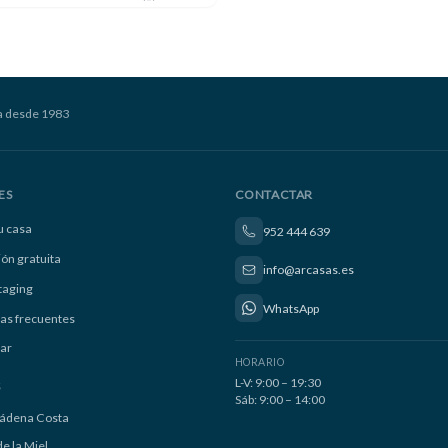
a desde 1983
ES
CONTACTAR
u casa
952 444 639
ión gratuita
info@arcasas.es
taging
WhatsApp
as frecuentes
ar
HORARIO
L-V: 9:00 – 19:30
S
Sáb: 9:00 – 14:00
ádena Costa
e la Miel