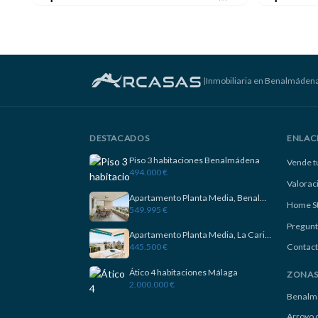
|
Inmobiliaria en Benalmáden
DESTACADOS
ENLAC
Piso 3 habitaciones Benalmádena
Vende t
494.000 €
Valorac
Apartamento Planta Media, Benalmadena
Home S
549.995 €
Pregunt
Apartamento Planta Media, La Carihuela
445.500 €
Contact
Ático 4 habitaciones Málaga
ZONA
2.000.000 €
Benalm
Arroyo d