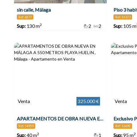
sin calle, Málaga
Piso 3 hab
Ref. 6877
Ref. 14373
2
Sup:
130 m
2
2
Sup:
105 m
Venta
325.000 €
Venta
APARTAMENTOS DE OBRA NUEVA EN MÁLAGA A 550 METROS PLAYA HUELIN , Málaga
Exclusivo P
Ref. 14959
Ref. 16690
2
2
Sup:
40 m
1
Sup:
95 m