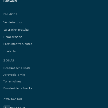
ENLACES
Vende tu casa
Valoración gratuita
Home Staging
Preguntas frecuentes
Contactar
ZONAS
Benalmádena Costa
Arroyo de la Miel
Torremolinos
Benalmádena Pueblo
CONTACTAR
952 444 639