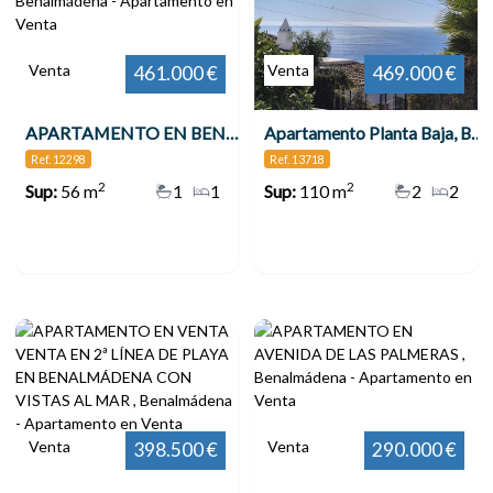
Venta
Venta
461.000 €
469.000 €
APARTAMENTO EN BENALMÁDENA COSTA , Benalmádena
Apartamento Planta Baja, Benalmadena
Ref. 12298
Ref. 13718
2
2
Sup:
56 m
1
1
Sup:
110 m
2
2
Venta
Venta
398.500 €
290.000 €