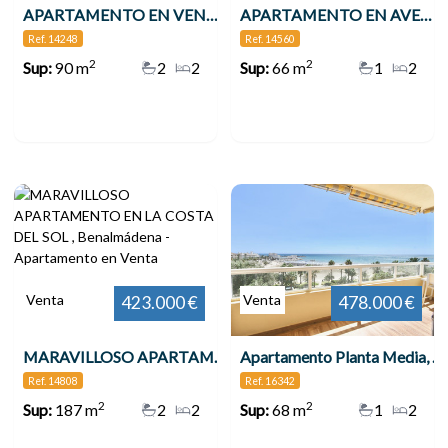
APARTAMENTO EN VENTA VENTA EN 2ª LÍNEA DE PLAYA EN BENALMÁDENA CON VISTAS AL MAR , Benalmádena
APARTAMENTO EN AVENIDA DE LAS PALMERAS , Benalmádena
Ref. 14248
Ref. 14560
2
2
Sup:
90 m
2
2
Sup:
66 m
1
2
Venta
Venta
423.000 €
478.000 €
MARAVILLOSO APARTAMENTO EN LA COSTA DEL SOL , Benalmádena
Apartamento Planta Media, Benalmadena
Ref. 14808
Ref. 16342
2
2
Sup:
187 m
2
2
Sup:
68 m
1
2