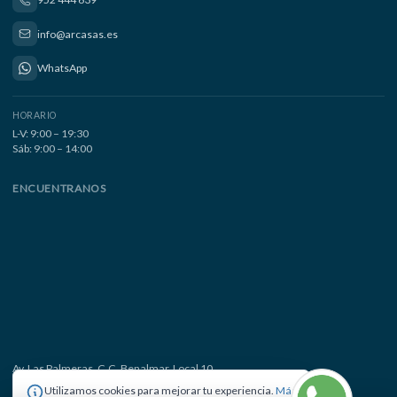
info@arcasas.es
WhatsApp
HORARIO
L-V: 9:00 – 19:30
Sáb: 9:00 – 14:00
ENCUENTRANOS
Av. Las Palmeras, C.C. Benalmar, Local 10
29630 Benalmádena Costa, Málaga
Utilizamos cookies para mejorar tu experiencia.
Más