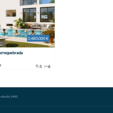
1.480.000 €
orrequebrada
2
5
6
a desde 1983