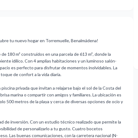
tu nuevo hogar en Torremuelle, Benalmádena!
 de 180 m² construidos en una parcela de 613 m², donde la
biente idílico. Con 4 amplias habitaciones y un luminoso salón-
acio es perfecto para disfrutar de momentos inolvidables. La
oque de confort a la vida diaria.
piscina privada que invitan a relajarse bajo el sol de la Costa del
 brisa marina o compartir con amigos y familiares. La ubicación es
 solo 500 metros de la playa y cerca de diversas opciones de ocio y
ad de inversión. Con un estudio técnico realizado que permite la
posibilidad de personalizarlo a tu gusto. Cuatro bocetos
oceso. Las buenas comunicaciones, con la carretera nacional (N-