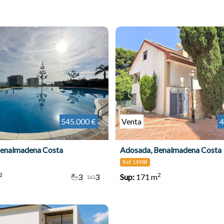
545.000 €
Venta
4
Benalmadena Costa
Adosada, Benalmadena Costa
Ref. 14968
2
2
3
3
Sup:
171 m