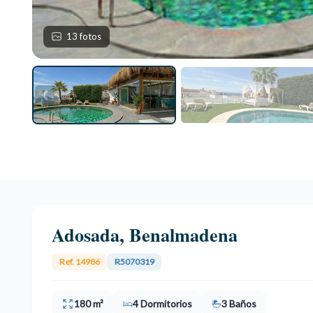
13 fotos
Adosada, Benalmadena
Ref. 14986
R5070319
180 m²
4 Dormitorios
3 Baños