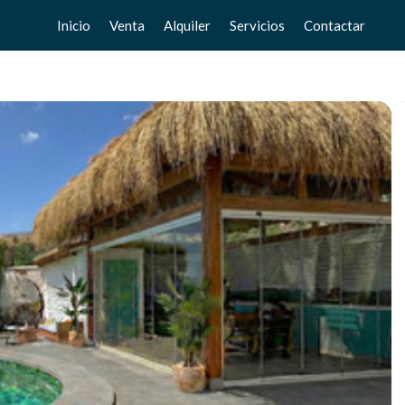
Inicio
Venta
Alquiler
Servicios
Contactar
Pisos
Pisos
Vende tu casa
Chalets
Chalets
Valoración gratuita
Adosados
Adosados
Home Staging
Estudios
Estudios
Locales
Locales
Negocios
Negocios
Terrenos
Terrenos