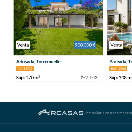
Venta
900.000 €
Venta
Adosada, Torremuelle
Pareada, T
Ref. 16739
Ref. 17006
2
Sup:
170 m
2
3
Sup:
308 m
|
Inmobiliaria en Benalmáden