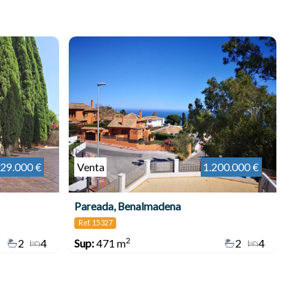
29.000 €
Venta
1.200.000 €
Pareada, Benalmadena
Ref. 15327
2
2
4
Sup:
471 m
2
4