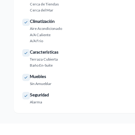
Cerca de Tiendas
Cerca del Mar
Climatización
Aire Acondicionado
A/A Caliente
A/A Frio
Caracteristicas
Terraza Cubierta
Baño En-Suite
Muebles
Sin Amueblar
Seguridad
Alarma