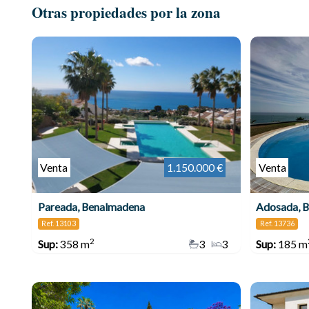
Otras propiedades por la zona
Venta
1.150.000 €
Venta
Pareada, Benalmadena
Adosada, 
Ref. 13103
Ref. 13736
2
Sup:
358 m
3
3
Sup:
185 m