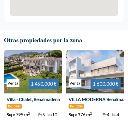
Otras propiedades por la zona
Venta
Venta
1.450.000 €
1.600.000 €
Villa - Chalet, Benalmadena
VILLA MODERNA Benalmadena 5296-53
Ref. 3947
Ref. 5296
2
2
Sup:
795 m
5
10
Sup:
376 m
4
4