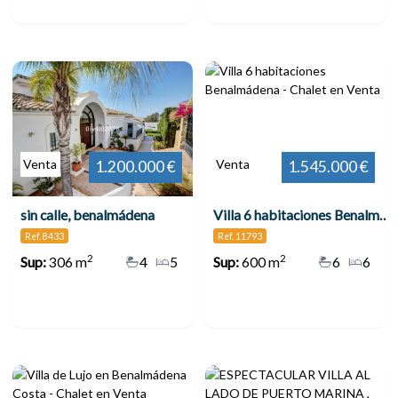
Venta
Venta
1.200.000 €
1.545.000 €
sin calle, benalmádena
Villa 6 habitaciones Benalmádena
Ref. 8433
Ref. 11793
2
2
Sup:
306 m
4
5
Sup:
600 m
6
6