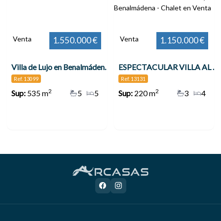
Venta
Venta
1.550.000 €
1.150.000 €
Villa de Lujo en Benalmádena Costa
ESPECTACULAR VILLA AL LADO DE PUERTO MARINA , Benalmádena
Ref. 13099
Ref. 13131
2
2
Sup:
535 m
5
5
Sup:
220 m
3
4