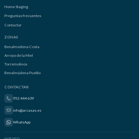
Home Staging
Preguntas frecuentes
Contactar
ZONAS
Benalmádena Costa
Arroyo de la Miel
Torremolinos
Benalmádena Pueblo
CONTACTAR
952 444 639
info@arcasas.es
WhatsApp
HORARIO