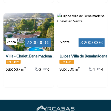
Venta
Venta
2.200.000 €
3.200.000 €
Villa - Chalet, Benalmadena Pueblo
Lujosa Villa de Benalmádena
Ref. 14425
Ref. 14513
2
2
Sup:
637 m
3
6
Sup:
500 m
4
4