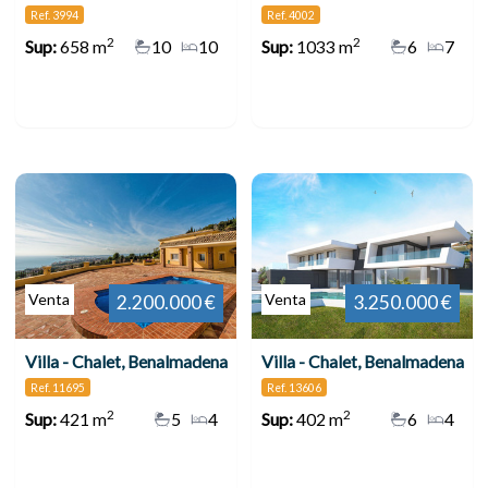
Ref. 3994
Ref. 4002
2
2
Sup:
658 m
10
10
Sup:
1033 m
6
7
Venta
Venta
2.200.000 €
3.250.000 €
Villa - Chalet, Benalmadena
Villa - Chalet, Benalmadena
Ref. 11695
Ref. 13606
2
2
Sup:
421 m
5
4
Sup:
402 m
6
4