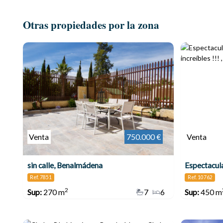
Otras propiedades por la zona
Venta
750.000 €
Venta
sin calle, Benalmádena
Ref. 7851
Ref. 10762
2
Sup:
270 m
7
6
Sup:
450 m