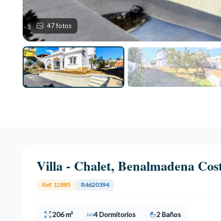
47 fotos
Villa - Chalet, Benalmadena Cos
Ref. 12885
R4620394
206 m²
4 Dormitorios
2 Baños