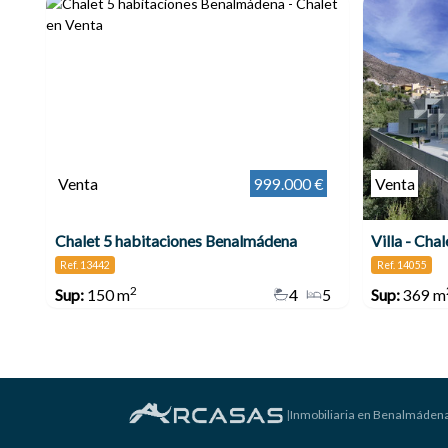
Venta
999.000 €
Venta
Chalet 5 habitaciones Benalmádena
Villa - Cha
Ref. 13442
Ref. 14055
2
Sup:
150 m
4
5
Sup:
369 m
|
Inmobiliaria en Benalmáden