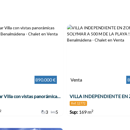
890.000 €
Venta
8
Espectacular Villa con vistas panorámicas increíbles !!! , Benalmádena
Ref. 12772
2
2
3
5
Sup:
169 m