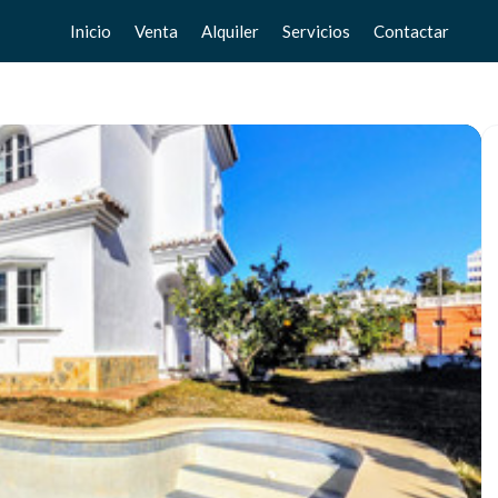
Inicio
Venta
Alquiler
Servicios
Contactar
Pisos
Pisos
Vende tu casa
Chalets
Chalets
Valoración gratuita
Adosados
Adosados
Home Staging
Estudios
Estudios
Locales
Locales
Negocios
Negocios
Terrenos
Terrenos