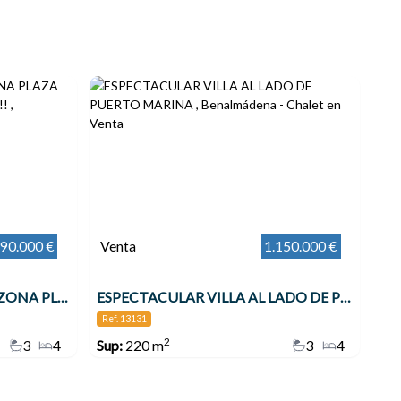
90.000 €
Venta
1.150.000 €
VILLA INDEPENDIENTE EN ZONA PLAZA SOLYMAR A 500 M DE LA PLAYA !!! , Benalmádena
ESPECTACULAR VILLA AL LADO DE PUERTO MARINA , Benalmádena
Ref. 13131
2
3
4
Sup:
220 m
3
4