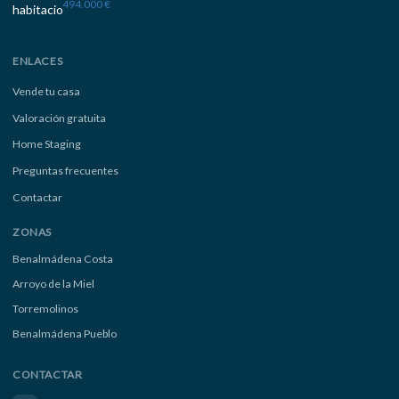
494.000 €
ENLACES
Vende tu casa
Valoración gratuita
Home Staging
Preguntas frecuentes
Contactar
ZONAS
Benalmádena Costa
Arroyo de la Miel
Torremolinos
Benalmádena Pueblo
CONTACTAR