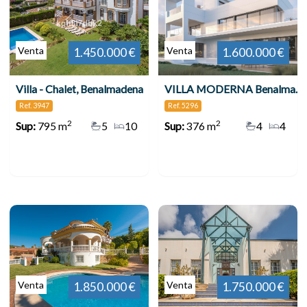
Venta
Venta
1.450.000 €
1.600.000 €
Villa - Chalet, Benalmadena
VILLA MODERNA Benalmadena 5296-53
Ref. 3947
Ref. 5296
2
2
Sup:
795 m
5
10
Sup:
376 m
4
4
Venta
Venta
1.850.000 €
1.750.000 €