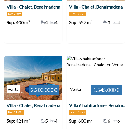
Villa - Chalet, Benalmadena
Villa - Chalet, Benalmadena
Ref. 7409
Ref. 10291
2
2
Sup:
400 m
4
4
Sup:
557 m
3
4
Venta
Venta
2.200.000 €
1.545.000 €
Villa - Chalet, Benalmadena
Villa 6 habitaciones Benalmádena
Ref. 11695
Ref. 11793
2
2
Sup:
421 m
5
4
Sup:
600 m
6
6