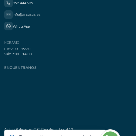
952 444 639
info@arcasas.es
WhatsApp
HORARIO
L-V: 9:00 – 19:30
Sáb: 9:00 – 14:00
ENCUENTRANOS
Av. Las Palmeras, C.C. Benalmar, Local 10
29630 Benalmádena Costa, Málaga