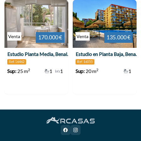
Venta
Venta
170.000 €
135.000 €
Estudio Planta Media, Benalmadena Costa
Estudio en Planta Baja, Benalmadena Costa
Ref. 16462
Ref. 16555
2
2
Sup:
25 m
1
1
Sup:
20 m
1