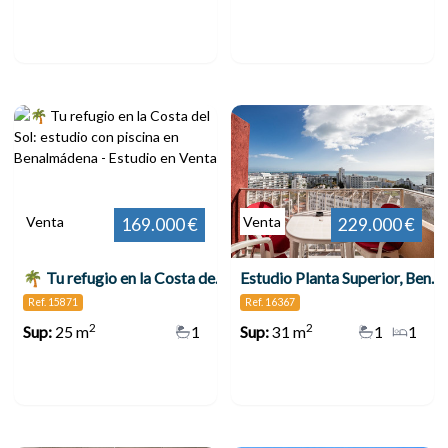
Venta
Venta
169.000 €
229.000 €
🌴 Tu refugio en la Costa del Sol: estudio con piscina en Benalmádena
Estudio Planta Superior, Benalmadena Costa
Ref. 15871
Ref. 16367
2
2
Sup:
25 m
1
Sup:
31 m
1
1