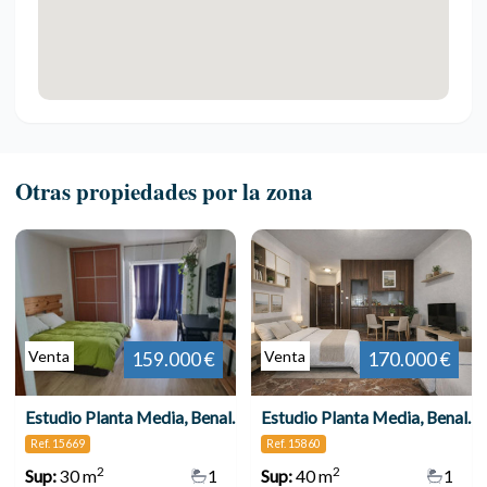
Otras propiedades por la zona
Venta
Venta
159.000 €
170.000 €
Estudio Planta Media, Benalmadena
Estudio Planta Media, Benalmadena Costa
Ref. 15669
Ref. 15860
2
2
Sup:
30 m
1
Sup:
40 m
1