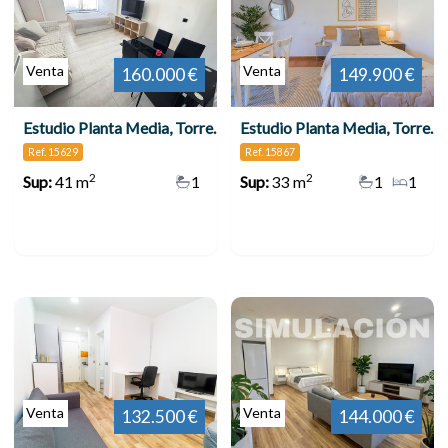
Venta
Venta
160.000 €
149.900 €
Estudio Planta Media, Torremolinos
Estudio Planta Media, Torremolinos
Ref. 15629
Ref. 15867
2
2
Sup:
41 m
1
Sup:
33 m
1
1
Venta
Venta
132.500 €
144.000 €