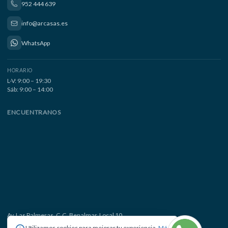
952 444 639
info@arcasas.es
WhatsApp
HORARIO
L-V: 9:00 – 19:30
Sáb: 9:00 – 14:00
ENCUENTRANOS
Av. Las Palmeras, C.C. Benalmar, Local 10
29630 Benalmádena Costa, Málaga
Utilizamos cookies para mejorar tu experiencia.
Más