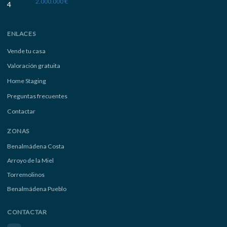
2.000.000 €
ENLACES
Vende tu casa
Valoración gratuita
Home Staging
Preguntas frecuentes
Contactar
ZONAS
Benalmádena Costa
Arroyo de la Miel
Torremolinos
Benalmádena Pueblo
CONTACTAR