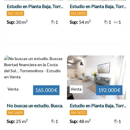
Estudio en Planta Baja, Torremolinos
Estudio en Planta Baja, Torremolinos
Ref. 16532
Ref. 16550
2
2
Sup:
30 m
1
Sup:
54 m
1
1
Venta
Venta
165.000 €
192.000 €
No buscas un estudio. Buscas libertad financiera en la Costa del Sol. , Torremolinos
Estudio en Planta Baja, Torremolinos
Ref. 16624
Ref. 16727
2
2
Sup:
25 m
1
Sup:
48 m
1