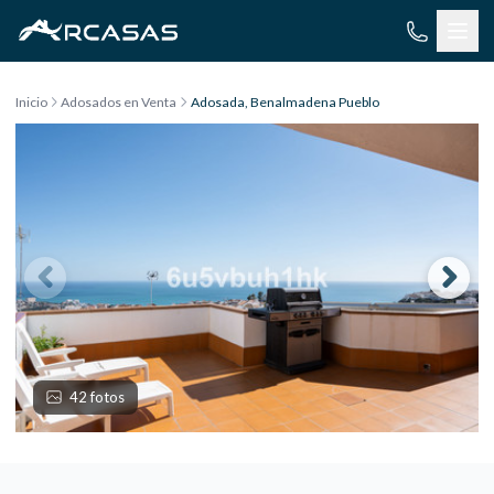
Saltar al contenido
Inicio
Adosados en Venta
Adosada, Benalmadena Pueblo
42 fotos