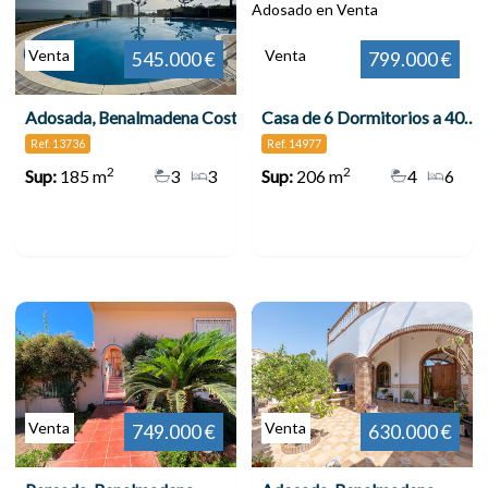
Venta
Venta
545.000 €
799.000 €
Adosada, Benalmadena Costa
Casa de 6 Dormitorios a 400metros de la Playa y comodidades! , Benalmádena
Ref. 13736
Ref. 14977
2
2
Sup:
185 m
3
3
Sup:
206 m
4
6
Venta
Venta
749.000 €
630.000 €