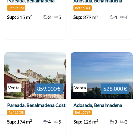
Pareada, Benalmadena
Adosada, Benalmadena
Ref. 15323
Ref. 15341
2
2
Sup:
315 m
3
5
Sup:
379 m
4
4
Venta
Venta
859.000 €
528.000 €
Pareada, Benalmadena Costa
Adosada, Benalmadena
Ref. 15458
Ref. 15767
2
2
Sup:
174 m
4
5
Sup:
126 m
3
3