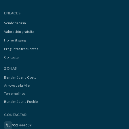
ENLACES
Vende tu casa
Valoración gratuita
Home Staging
Preguntas frecuentes
Contactar
ZONAS
Benalmádena Costa
Arroyo de la Miel
Torremolinos
Benalmádena Pueblo
CONTACTAR
952 444 639