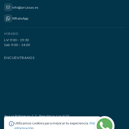
info@arcasas.es
WhatsApp
HORARIO
L-V: 9:00 – 19:30
Sáb: 9:00 – 14:00
ENCUENTRANOS
Av. Las Palmeras, C.C. Benalmar, Local 10
29630 Benalmádena Costa, Málaga
Utilizamos cookies para mejorar tu experiencia.
Más
información