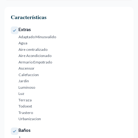
Características
Extras
Adaptado Minusvalido
Agua
Aire centralizado
Aire Acondicionado
Armario Empotrado
Ascensor
Calefaccion
Jardin
Luminoso
Luz
Terraza
Todoext
Trastero
Urbanizacion
Baños
1