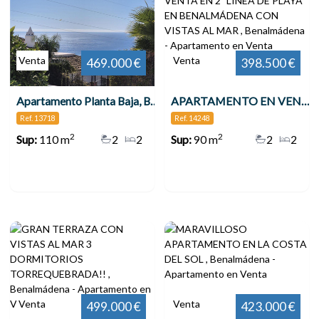
Venta
Venta
469.000 €
398.500 €
Apartamento Planta Baja, Benalmadena
APARTAMENTO EN VENTA VENTA EN 2ª LÍNEA DE PLAYA EN BENALMÁDENA CON VISTAS AL MAR , Benalmádena
Ref. 13718
Ref. 14248
2
2
Sup:
110 m
2
2
Sup:
90 m
2
2
Venta
Venta
499.000 €
423.000 €