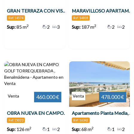
GRAN TERRAZA CON VISTAS AL MAR 3 DORMITORIOS TORREQUEBRADA!! , Benalmádena
MARAVILLOSO APARTAMENTO EN LA COSTA DEL SOL , Benalmádena
Ref. 14574
Ref. 14808
2
2
Sup:
85 m
2
3
Sup:
187 m
2
2
Venta
Venta
460.000 €
478.000 €
OBRA NUEVA EN CAMPO GOLF TORREQUEBRADA , Benalmádena
Apartamento Planta Media, Benalmadena
Ref. 15023
Ref. 16342
2
2
Sup:
126 m
1
2
Sup:
68 m
1
2