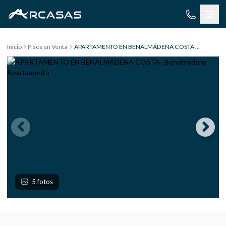
Saltar al contenido
Inicio
Pisos en Venta
APARTAMENTO EN BENALMÁDENA COSTA , Benalmádena
5 fotos