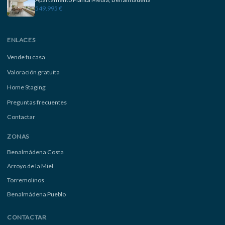
549.995 €
ENLACES
Vende tu casa
Valoración gratuita
Home Staging
Preguntas frecuentes
Contactar
ZONAS
Benalmádena Costa
Arroyo de la Miel
Torremolinos
Benalmádena Pueblo
CONTACTAR