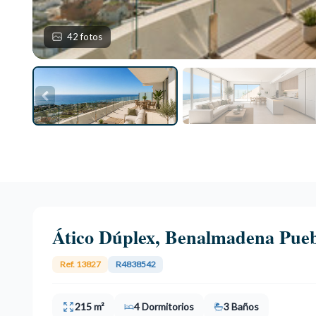
42 fotos
Ático Dúplex, Benalmadena Pue
Ref. 13827
R4838542
215 m²
4 Dormitorios
3 Baños