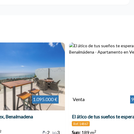
1.095.000 €
Venta
9
ex, Benalmadena
Ref. 14867
2
2
2
3
Sup:
189 m