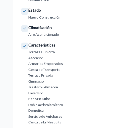
Estado
Nueva Construcción
Climatización
Aire Acondicionado
Caracteristicas
Terraza Cubierta
Ascensor
Armarios Empotrados
Cerca de Transporte
Terraza Privada
Gimnasio
Trastero - Almacén
Lavadero
Baño En-Suite
Doble acristalamiento
Domotica
Servicio de Autobuses
Cerca de la Mezquita