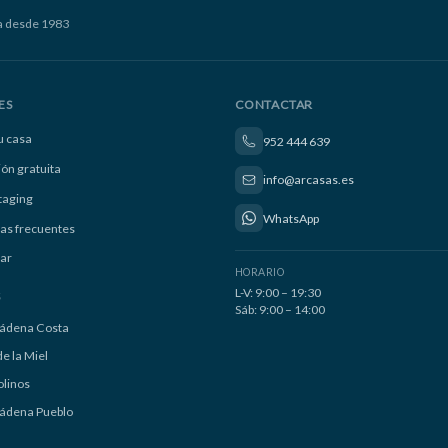
a desde 1983
ES
CONTACTAR
u casa
952 444 639
ión gratuita
info@arcasas.es
taging
WhatsApp
as frecuentes
ar
HORARIO
L-V: 9:00 – 19:30
S
Sáb: 9:00 – 14:00
ádena Costa
e la Miel
linos
ádena Pueblo