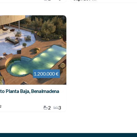
1.200.000 €
o Planta Baja, Benalmadena
2
2
3