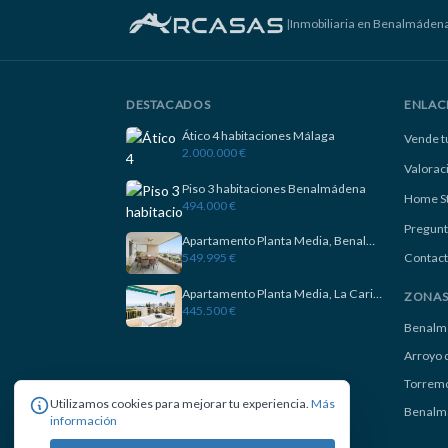
|
Inmobiliaria en Benalmáden
DESTACADOS
ENLAC
Ático 4 habitaciones Málaga
Vende t
2.000.000 €
Valorac
Piso 3 habitaciones Benalmádena
Home S
494.000 €
Pregunt
Apartamento Planta Media, Benalmadena
549.995 €
Contact
Apartamento Planta Media, La Carihuela
ZONA
445.500 €
Benalm
Arroyo d
Torremo
Utilizamos cookies para mejorar tu experiencia.
Más
Benalm
información