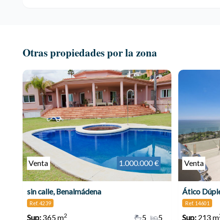
Otras propiedades por la zona
Venta
1.000.000 €
Venta
sin calle, Benalmádena
Ático Dúpl
Ref. 4239
Ref. 14601
2
Sup:
365 m
5
5
Sup:
213 m