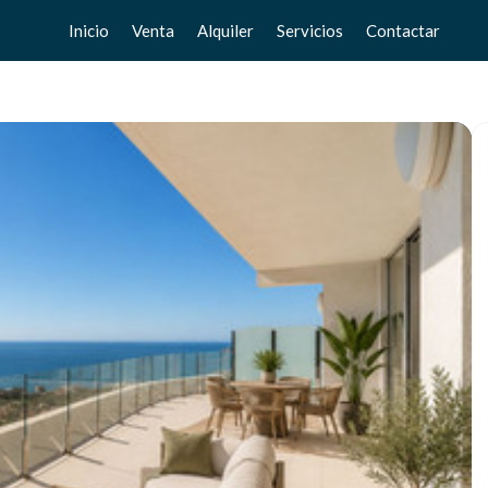
Inicio
Venta
Alquiler
Servicios
Contactar
Pisos
Pisos
Vende tu casa
Chalets
Chalets
Valoración gratuita
Adosados
Adosados
Home Staging
Estudios
Estudios
Locales
Locales
Negocios
Negocios
Terrenos
Terrenos