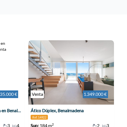
35.000 €
Venta
1.349.000 €
El ático de tus sueños te espera en Benalmádena
Ático Dúplex, Benalmadena
Ref. 14922
2
3
4
Sup:
184 m
2
3