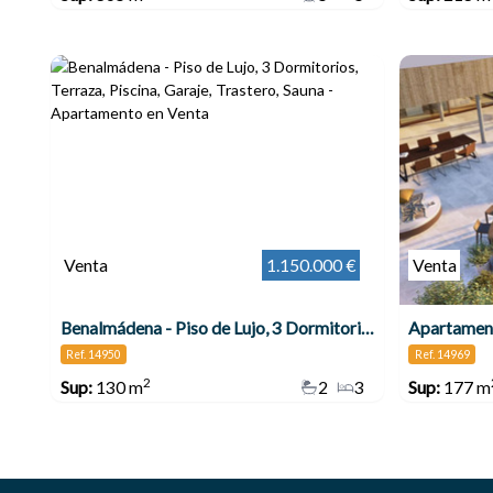
Venta
1.150.000 €
Venta
Benalmádena - Piso de Lujo, 3 Dormitorios, Terraza, Piscina, Garaje, Trastero, Sauna
Apartament
Ref. 14950
Ref. 14969
2
Sup:
130 m
2
3
Sup:
177 m