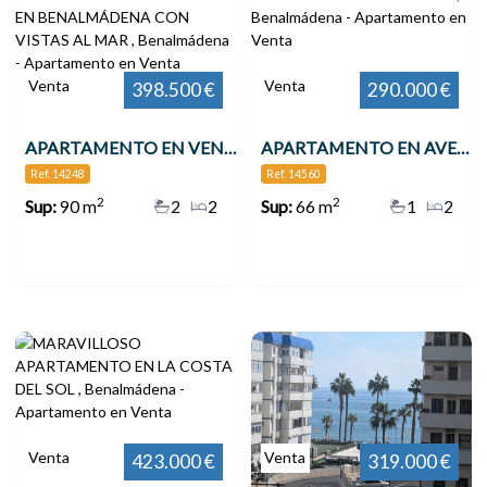
Venta
Venta
398.500 €
290.000 €
APARTAMENTO EN VENTA VENTA EN 2ª LÍNEA DE PLAYA EN BENALMÁDENA CON VISTAS AL MAR , Benalmádena
APARTAMENTO EN AVENIDA DE LAS PALMERAS , Benalmádena
Ref. 14248
Ref. 14560
2
2
Sup:
90 m
2
2
Sup:
66 m
1
2
Venta
Venta
423.000 €
319.000 €