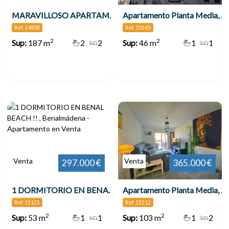
MARAVILLOSO APARTAMENTO EN LA COSTA DEL SOL , Benalmádena
Apartamento Planta Media, Benalmadena Costa
Ref. 14808
Ref. 15065
2
2
Sup:
187 m
2
2
Sup:
46 m
1
1
Venta
Venta
297.000 €
365.000 €
1 DORMITORIO EN BENAL BEACH !! , Benalmádena
Apartamento Planta Media, Benalmadena Costa
Ref. 15125
Ref. 15212
2
2
Sup:
53 m
1
1
Sup:
103 m
1
2