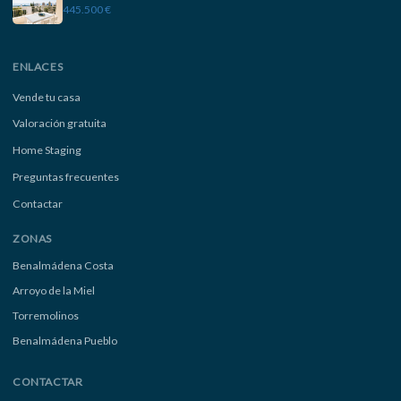
445.500 €
ENLACES
Vende tu casa
Valoración gratuita
Home Staging
Preguntas frecuentes
Contactar
ZONAS
Benalmádena Costa
Arroyo de la Miel
Torremolinos
Benalmádena Pueblo
CONTACTAR