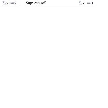
2
2
2
Sup:
213 m
2
3