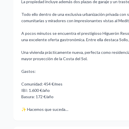
La propiedad incluye además dos plazas de garaje y un traste
Todo ello dentro de una exclusiva urbanización privada con s
comunitarias y miradores con impresionantes vistas al Medi
A pocos minutos se encuentra el prestigioso Higuerón Resort,
una excelente oferta gastronómica. Entre ella destaca Sollo,
Una vivienda prácticamente nueva, perfecta ‌como ‌residencia ‌h
‌mayor ‌proyección de la ‌Costa del ‌Sol.
Gastos:
Comunidad: 454 €/mes
IBI: ‌1.600 ‌€/año
Basura: ‌172 ‌€/año
✨ ‌Hacemos ‌que ‌suceda…