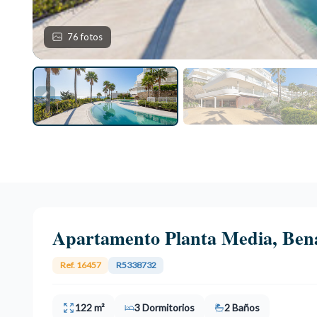
76 fotos
Apartamento Planta Media, Be
Ref. 16457
R5338732
122 m²
3 Dormitorios
2 Baños