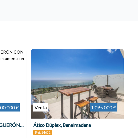
00.000 €
Venta
1.095.000 €
BAJO A ESTRENAR EN EL HIGUERÓN CON GRAN JARDÍN , Benalmádena
Ático Dúplex, Benalmadena
Ref. 14601