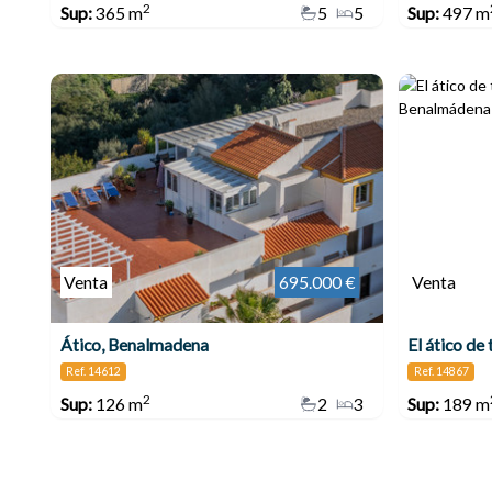
2
Sup:
365 m
5
5
Sup:
497 m
Venta
695.000 €
Venta
Ático, Benalmadena
Ref. 14612
Ref. 14867
2
Sup:
126 m
2
3
Sup:
189 m