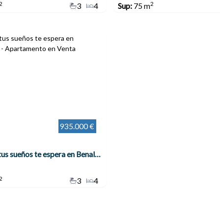
2
2
3
4
Sup:
75 m
935.000 €
El ático de tus sueños te espera en Benalmádena
2
3
4