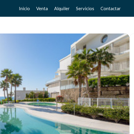
Inicio
Venta
Alquiler
Servicios
Contactar
Pisos
Pisos
Vende tu casa
Chalets
Chalets
Valoración gratuita
Adosados
Adosados
Home Staging
Estudios
Estudios
Locales
Locales
Negocios
Negocios
Terrenos
Terrenos