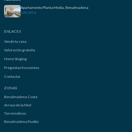
Apartamento Planta Media, Benalmadena
549.995 €
ENLACES
Vende tu casa
Valoración gratuita
Home Staging
Preguntas frecuentes
Contactar
ZONAS
Benalmádena Costa
Arroyo de la Miel
Torremolinos
Benalmádena Pueblo