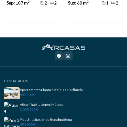
2
2
Sup:
187 m
2
2
Sup:
68 m
1
2
DESTACADOS
Apartamento Planta Media, La Carihuela
445.500 €
Ático 4 habitaciones Málaga
2.000.000 €
Piso 3 habitaciones Benalmádena
494.000 €