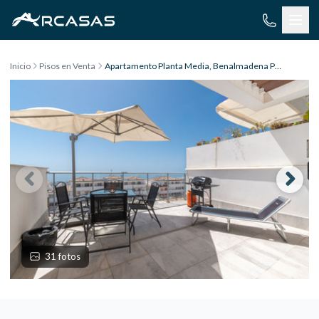
Saltar al contenido
Inicio
Pisos en Venta
Apartamento Planta Media, Benalmadena Pueblo
31 fotos