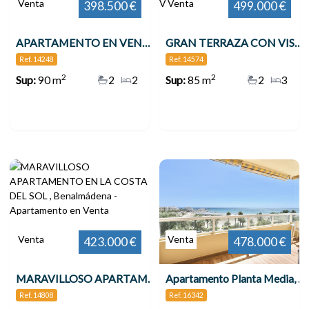
Venta
Venta
398.500 €
499.000 €
APARTAMENTO EN VENTA VENTA EN 2ª LÍNEA DE PLAYA EN BENALMÁDENA CON VISTAS AL MAR , Benalmádena
GRAN TERRAZA CON VISTAS AL MAR 3 DORMITORIOS TORREQUEBRADA!! , Benalmádena
Ref. 14248
Ref. 14574
2
2
Sup:
90 m
2
2
Sup:
85 m
2
3
Venta
Venta
423.000 €
478.000 €
MARAVILLOSO APARTAMENTO EN LA COSTA DEL SOL , Benalmádena
Apartamento Planta Media, Benalmadena
Ref. 14808
Ref. 16342