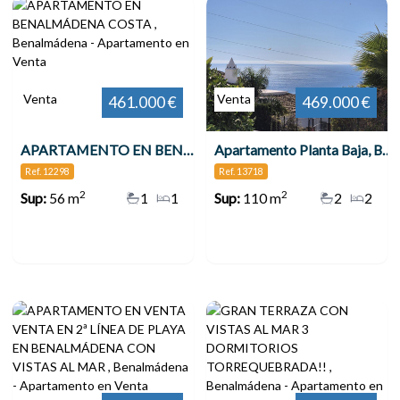
Venta
Venta
461.000 €
469.000 €
APARTAMENTO EN BENALMÁDENA COSTA , Benalmádena
Apartamento Planta Baja, Benalmadena
Ref. 12298
Ref. 13718
2
2
Sup:
56 m
1
1
Sup:
110 m
2
2