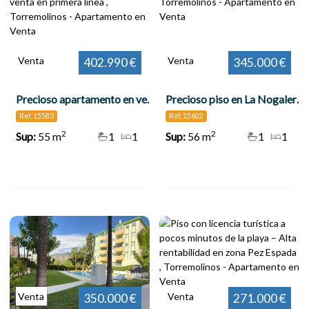
Venta
Venta
402.990 €
345.000 €
Precioso apartamento en venta en primera línea , Torremolinos
Precioso piso en La Nogalera , Torremolinos
Ref. 15583
Ref. 15602
2
2
Sup:
55 m
1
1
Sup:
56 m
1
1
Venta
Venta
350.000 €
271.000 €