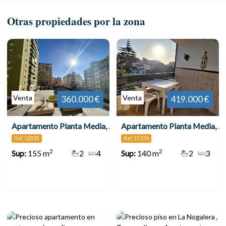
Otras propiedades por la zona
Venta
Venta
360.000 €
419.000 €
Apartamento Planta Media, Torremolinos Centro
Apartamento Planta Media, Torremolinos
Ref. 12850
Ref. 15376
2
2
Sup:
155 m
2
4
Sup:
140 m
2
3