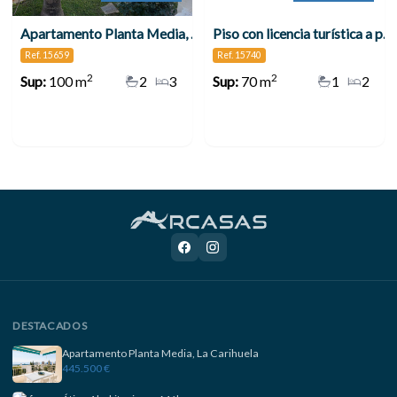
Apartamento Planta Media, Torremolinos Centro
Piso con licencia turística a pocos minutos de la playa – Alta rentabilidad en zona Pez Espada , Torremolinos
Ref. 15659
Ref. 15740
2
2
Sup:
100 m
2
3
Sup:
70 m
1
2
DESTACADOS
Apartamento Planta Media, La Carihuela
445.500 €