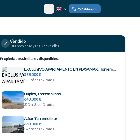
EN
952 444 639
Vendido
Esta propiedad ya ha sido vendida
Propiedades similares disponibles:
EXCLUSIVO APARTAMENTO EN PLAYAMAR , Torremolinos
538.000 €
120 m²
2 hab.
2 baños
Dúplex, Torremolinos
640.000 €
303 m²
3 hab.
3 baños
Ático, Torremolinos
630.000 €
149 m²
2 hab.
2 baños