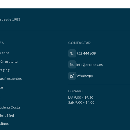
a desde 1983
ES
CONTACTAR
u casa
952 444 639
ión gratuita
info@arcasas.es
taging
WhatsApp
as frecuentes
ar
HORARIO
L-V: 9:00 – 19:30
S
Sáb: 9:00 – 14:00
ádena Costa
e la Miel
linos