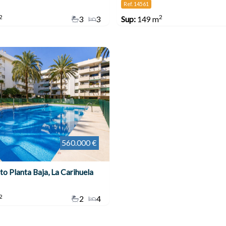
Ref. 14561
2
2
3
3
Sup:
149 m
560.000 €
o Planta Baja, La Carihuela
2
2
4