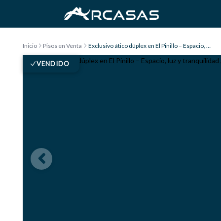
Saltar al contenido
Inicio
Pisos en Venta
Exclusivo ático dúplex en El Pinillo – Espacio, luz y tranquilidad , Torremolinos
VENDIDO