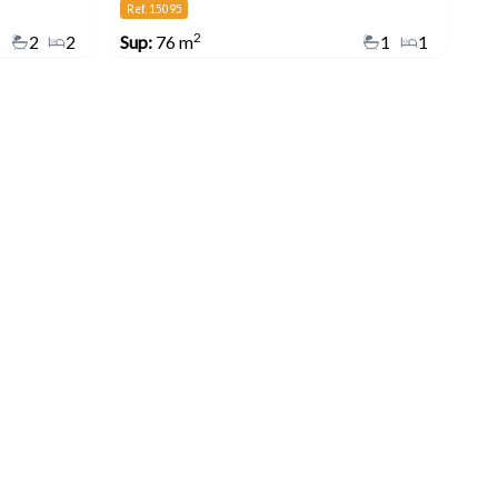
Ref. 15095
2
2
2
Sup:
76 m
1
1