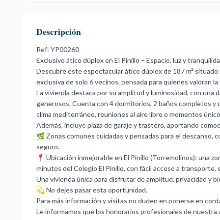
Descripción
Ref: YP00260
Exclusivo ático dúplex en El Pinillo – Espacio, luz y tranquili
Descubre este espectacular ático dúplex de 187 m² situado e
exclusiva de solo 6 vecinos, pensada para quienes valoran la pr
La vivienda destaca por su amplitud y luminosidad, con una d
generosos. Cuenta con 4 dormitorios, 2 baños completos y una
clima mediterráneo, reuniones al aire libre o momentos único
Además, incluye plaza de garaje y trastero, aportando como
🌿 Zonas comunes cuidadas y pensadas para el descanso, con 
seguro.
📍 Ubicación inmejorable en El Pinillo (Torremolinos): una z
minutos del Colegio El Pinillo, con fácil acceso a transporte, 
Una vivienda única para disfrutar de amplitud, privacidad y 
💫 No dejes pasar esta oportunidad.
Para más información y visitas no duden en ponerse en cont
Le informamos que los honorarios profesionales de nuestra ag