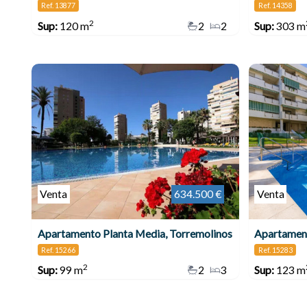
Ref. 13877
Ref. 14358
2
Sup:
120 m
2
2
Sup:
303 m
Venta
634.500 €
Venta
Apartamento Planta Media, Torremolinos
Apartament
Ref. 15266
Ref. 15283
2
Sup:
99 m
2
3
Sup:
123 m