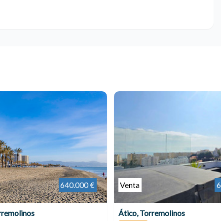
640.000 €
Venta
6
rremolinos
Ático, Torremolinos