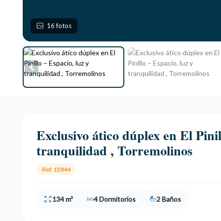
16 fotos
Exclusivo ático dúplex en El Pinil
tranquilidad , Torremolinos
Ref. 15844
134 m²
4 Dormitorios
2 Baños