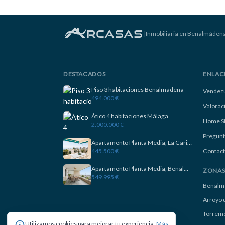
|
Inmobiliaria en Benalmáden
DESTACADOS
ENLAC
Piso 3 habitaciones Benalmádena
Vende t
494.000 €
Valorac
Ático 4 habitaciones Málaga
Home S
2.000.000 €
Pregunt
Apartamento Planta Media, La Carihuela
445.500 €
Contact
Apartamento Planta Media, Benalmadena
ZONA
549.995 €
Benalm
Arroyo d
Torremo
Utilizamos cookies para mejorar tu experiencia.
Más