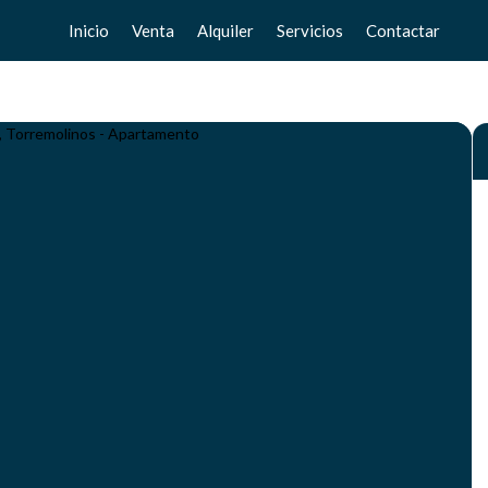
Inicio
Venta
Alquiler
Servicios
Contactar
Pisos
Pisos
Vende tu casa
Chalets
Chalets
Valoración gratuita
Adosados
Adosados
Home Staging
Estudios
Estudios
Locales
Locales
Negocios
Negocios
Terrenos
Terrenos