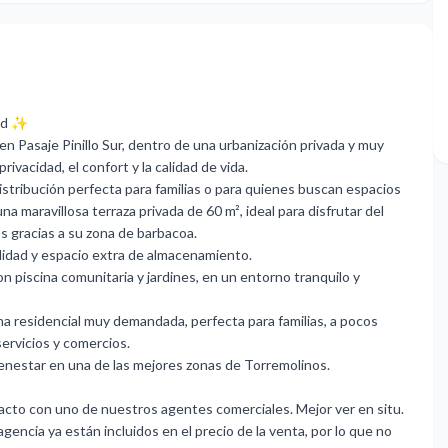
dad ✨
n Pasaje Pinillo Sur, dentro de una urbanización privada y muy
ivacidad, el confort y la calidad de vida.
istribución perfecta para familias o para quienes buscan espacios
 maravillosa terraza privada de 60 m², ideal para disfrutar del
s gracias a su zona de barbacoa.
didad y espacio extra de almacenamiento.
piscina comunitaria y jardines, en un entorno tranquilo y
ona residencial muy demandada, perfecta para familias, a pocos
servicios y comercios.
bienestar en una de las mejores zonas de Torremolinos.
acto con uno de nuestros agentes comerciales. Mejor ver en situ.
encia ya están incluidos en el precio de la venta, por lo que no