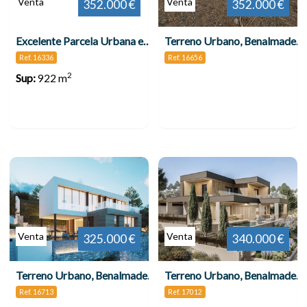
Venta
Venta
352.000 €
352.000 €
Excelente Parcela Urbana en Benalmádena - Ideal para Chalet Independiente
Terreno Urbano, Benalmadena
Ref. 16336
Ref. 16656
2
Sup:
922 m
Venta
Venta
325.000 €
340.000 €
Terreno Urbano, Benalmadena
Terreno Urbano, Benalmadena
Ref. 16713
Ref. 17012