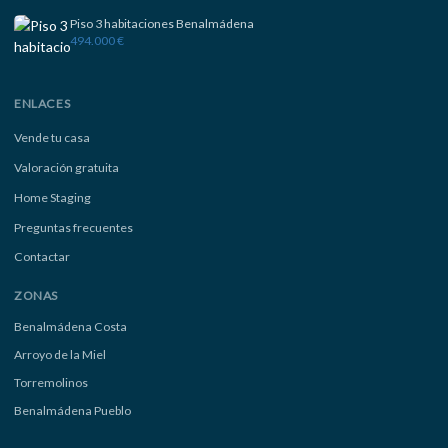
Piso 3 habitaciones Benalmádena
494.000 €
ENLACES
Vende tu casa
Valoración gratuita
Home Staging
Preguntas frecuentes
Contactar
ZONAS
Benalmádena Costa
Arroyo de la Miel
Torremolinos
Benalmádena Pueblo