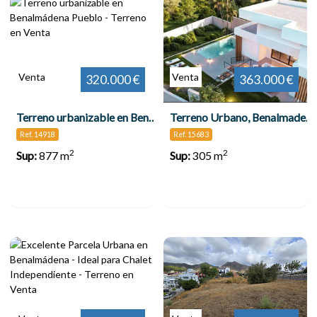
Venta
Venta
320.000 €
363.000 €
Terreno urbanizable en Benalmádena Pueblo
Terreno Urbano, Benalmadena
Ref. 14918
Ref. 15683
2
2
Sup:
877 m
Sup:
305 m